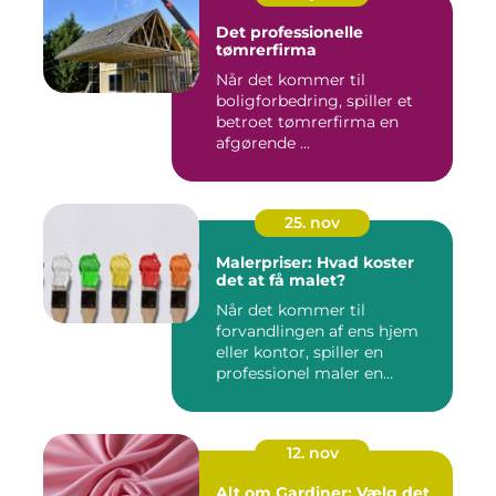
Det professionelle
tømrerfirma
Når det kommer til
boligforbedring, spiller et
betroet tømrerfirma en
afgørende ...
25. nov
Malerpriser: Hvad koster
det at få malet?
Når det kommer til
forvandlingen af ens hjem
eller kontor, spiller en
professionel maler en
afgørend...
12. nov
Alt om Gardiner: Vælg det