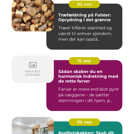
30. nov
Træfældning på Falster:
Oprydning i det grønne
Træer tilfører skønhed og
værdi til enhver ejendom,
men der kan opstå...
15. sep
Sådan skaber du en
harmonisk indretning med
de rette farver
Farver er mere end blot pynt
på væggene – de sætter
stemningen i dit hjem, p...
09. sep
Kvalitetskøkken: Skab dit