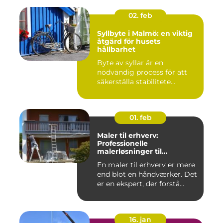
02. feb
Syllbyte i Malmö: en viktig
åtgärd för husets
hållbarhet
Byte av syllar är en
nödvändig process för att
säkerställa stabilitete...
01. feb
Maler til erhverv:
Professionelle
malerløsninger til
virksomheder
En maler til erhverv er mere
end blot en håndværker. Det
er en ekspert, der forstå...
16. jan