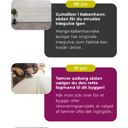
08. jun
Gulvsliber i København:
sådan får du smukke
trægulve igen
Mange københavnske
boliger har originale
trægulve, som faktisk kan
holde i årtier...
01. jun
Tømrer aalborg sådan
vælger du den rette
fagmand til dit byggeri
Når man står over for et
bygge- eller
renoveringsprojekt, er valget
af tømrer ofte det vigtigste
skr...