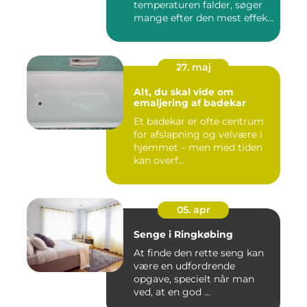
temperaturen falder, søger
mange efter den mest effek...
27. maj
Alt, du skal vide om
emaljering af badekar
Et badekar er ofte centrum
for afslapning og velvære i
hjemmet – men med tiden
kan overf...
05. apr
Senge i Ringkøbing
At finde den rette seng kan
være en udfordrende
opgave, specielt når man
ved, at en god ...