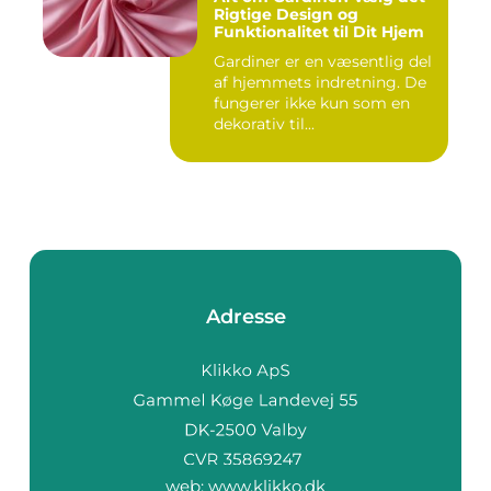
Rigtige Design og
Funktionalitet til Dit Hjem
Gardiner er en væsentlig del
af hjemmets indretning. De
fungerer ikke kun som en
dekorativ til...
Adresse
web:
www.klikko.dk