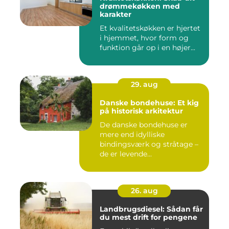
drømmekøkken med
karakter
Et kvalitetskøkken er hjertet
i hjemmet, hvor form og
funktion går op i en højer...
29. aug
Danske bondehuse: Et kig
på historisk arkitektur
De danske bondehuse er
mere end idylliske
bindingsværk og stråtage –
de er levende...
26. aug
Landbrugsdiesel: Sådan får
du mest drift for pengene