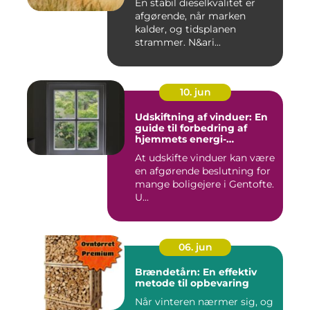
En stabil dieselkvalitet er
afgørende, når marken
kalder, og tidsplanen
strammer. N&ari...
10. jun
Udskiftning af vinduer: En
guide til forbedring af
hjemmets energi-
effektivitet
At udskifte vinduer kan være
en afgørende beslutning for
mange boligejere i Gentofte.
U...
06. jun
Brændetårn: En effektiv
metode til opbevaring
Når vinteren nærmer sig, og