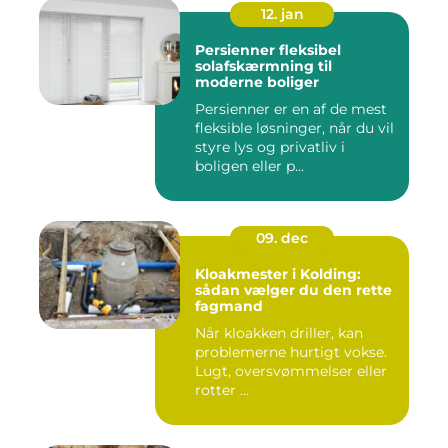
12. jan
Persienner fleksibel
solafskærmning til
moderne boliger
Persienner er en af de mest
fleksible løsninger, når du vil
styre lys og privatliv i
boligen eller p...
09. dec
Kloakmester i Kolding:
sådan vælger du den rette
fagmand
Når kloakken driller, kan
problemerne hurtigt vokse.
Lugt, oversvømmelser eller
rotter ...