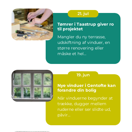
21. jul
Tømrer i Taastrup giver ro
til projektet
Mangler du ny terrasse,
udskiftning af vinduer, en
større renovering eller
måske et hel...
19. jun
Nye vinduer i Gentofte kan
forandre din bolig
Når vinduerne begynder at
trække, dugger mellem
ruderne eller ser slidte ud,
påvir...