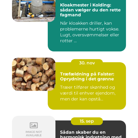
Kloakmester i Kolding:
sådan vælger du den rette
fagmand
Når kloakken driller, kan
problemerne hurtigt vokse.
Lugt, oversvømmelser eller
rotter ...
30. nov
Træfældning på Falster:
Oprydning i det grønne
Træer tilfører skønhed og
værdi til enhver ejendom,
men der kan opstå...
15. sep
Sådan skaber du en
harmonisk indretning med