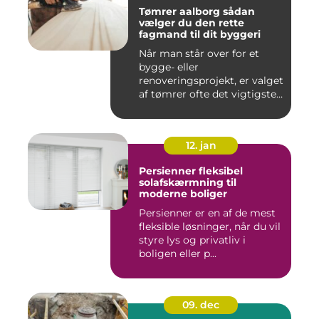
Tømrer aalborg sådan
vælger du den rette
fagmand til dit byggeri
Når man står over for et
bygge- eller
renoveringsprojekt, er valget
af tømrer ofte det vigtigste
skr...
12. jan
Persienner fleksibel
solafskærmning til
moderne boliger
Persienner er en af de mest
fleksible løsninger, når du vil
styre lys og privatliv i
boligen eller p...
09. dec