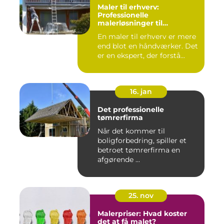
Maler til erhverv:
Professionelle
malerløsninger til
virksomheder
En maler til erhverv er mere
end blot en håndværker. Det
er en ekspert, der forstå...
16. jan
Det professionelle
tømrerfirma
Når det kommer til
boligforbedring, spiller et
betroet tømrerfirma en
afgørende ...
25. nov
Malerpriser: Hvad koster
det at få malet?