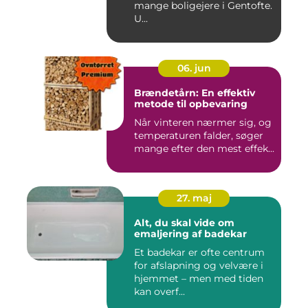
mange boligejere i Gentofte.
U...
06. jun
Brændetårn: En effektiv
metode til opbevaring
Når vinteren nærmer sig, og
temperaturen falder, søger
mange efter den mest effek...
27. maj
Alt, du skal vide om
emaljering af badekar
Et badekar er ofte centrum
for afslapning og velvære i
hjemmet – men med tiden
kan overf...