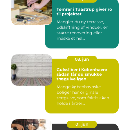
Tømrer i Taastrup giver ro
til projektet
Mangler du ny terrasse,
udskiftning af vinduer, en
større renovering eller
måske et hel...
08. jun
Gulvsliber i København:
sådan får du smukke
trægulve igen
Mange københavnske
boliger har originale
trægulve, som faktisk kan
holde i årtier...
01. jun