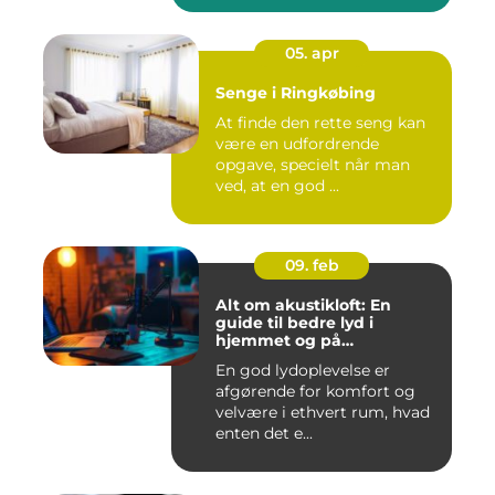
05. apr
Senge i Ringkøbing
At finde den rette seng kan
være en udfordrende
opgave, specielt når man
ved, at en god ...
09. feb
Alt om akustikloft: En
guide til bedre lyd i
hjemmet og på
arbejdspladsen
En god lydoplevelse er
afgørende for komfort og
velvære i ethvert rum, hvad
enten det e...