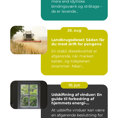
mere end idylliske
bindingsværk og stråtage –
de er levende...
26. aug
Landbrugsdiesel: Sådan får
du mest drift for pengene
En stabil dieselkvalitet er
afgørende, når marken
kalder, og tidsplanen
strammer. N&ari...
10. jun
Udskiftning af vinduer: En
guide til forbedring af
hjemmets energi-
effektivitet
At udskifte vinduer kan være
en afgørende beslutning for