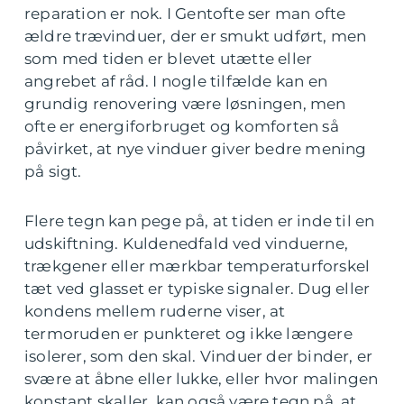
reparation er nok. I Gentofte ser man ofte
ældre trævinduer, der er smukt udført, men
som med tiden er blevet utætte eller
angrebet af råd. I nogle tilfælde kan en
grundig renovering være løsningen, men
ofte er energiforbruget og komforten så
påvirket, at nye vinduer giver bedre mening
på sigt.
Flere tegn kan pege på, at tiden er inde til en
udskiftning. Kuldenedfald ved vinduerne,
trækgener eller mærkbar temperaturforskel
tæt ved glasset er typiske signaler. Dug eller
kondens mellem ruderne viser, at
termoruden er punkteret og ikke længere
isolerer, som den skal. Vinduer der binder, er
svære at åbne eller lukke, eller hvor malingen
konstant skaller, kan også være tegn på, at