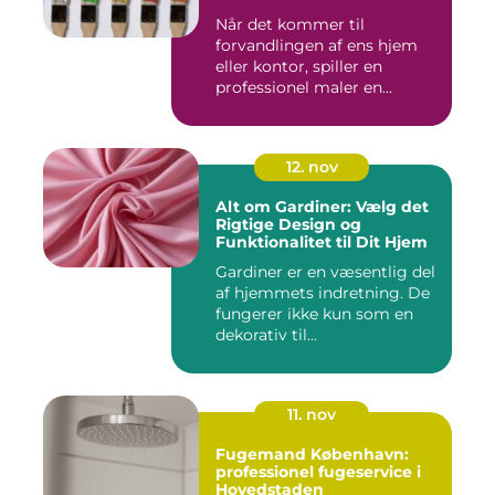
Når det kommer til
forvandlingen af ens hjem
eller kontor, spiller en
professionel maler en
afgørend...
12. nov
Alt om Gardiner: Vælg det
Rigtige Design og
Funktionalitet til Dit Hjem
Gardiner er en væsentlig del
af hjemmets indretning. De
fungerer ikke kun som en
dekorativ til...
11. nov
Fugemand København:
professionel fugeservice i
Hovedstaden