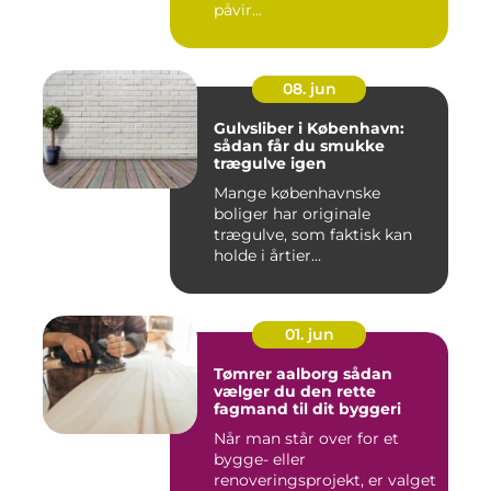
påvir...
08. jun
Gulvsliber i København:
sådan får du smukke
trægulve igen
Mange københavnske
boliger har originale
trægulve, som faktisk kan
holde i årtier...
01. jun
Tømrer aalborg sådan
vælger du den rette
fagmand til dit byggeri
Når man står over for et
bygge- eller
renoveringsprojekt, er valget