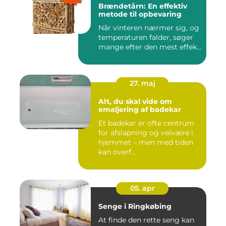
Brændetårn: En effektiv
metode til opbevaring
Når vinteren nærmer sig, og
temperaturen falder, søger
mange efter den mest effek...
27. maj
Alt, du skal vide om
emaljering af badekar
Et badekar er ofte centrum
for afslapning og velvære i
hjemmet – men med tiden
kan overf...
05. apr
Senge i Ringkøbing
At finde den rette seng kan