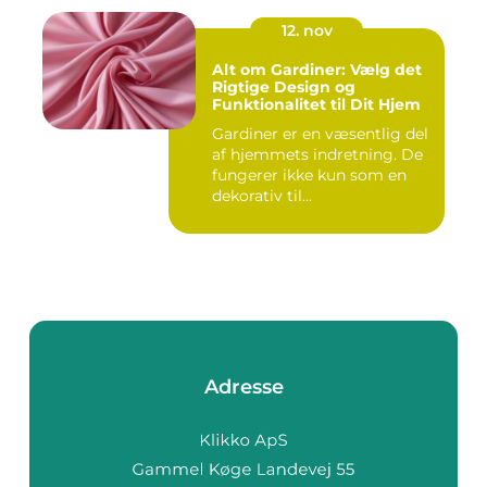
12. nov
Alt om Gardiner: Vælg det
Rigtige Design og
Funktionalitet til Dit Hjem
Gardiner er en væsentlig del
af hjemmets indretning. De
fungerer ikke kun som en
dekorativ til...
Adresse