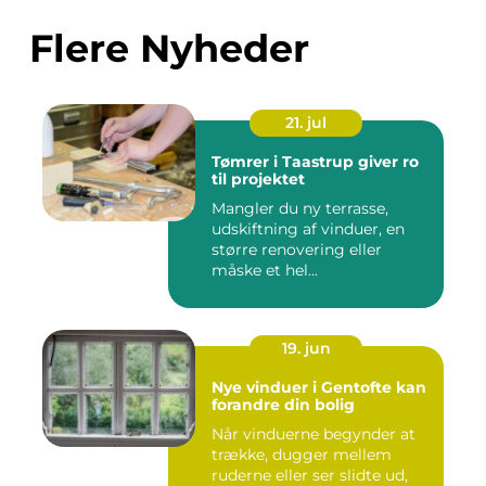
Flere Nyheder
21. jul
Tømrer i Taastrup giver ro
til projektet
Mangler du ny terrasse,
udskiftning af vinduer, en
større renovering eller
måske et hel...
19. jun
Nye vinduer i Gentofte kan
forandre din bolig
Når vinduerne begynder at
trække, dugger mellem
ruderne eller ser slidte ud,