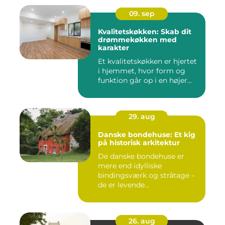
09. sep
Kvalitetskøkken: Skab dit
drømmekøkken med
karakter
Et kvalitetskøkken er hjertet
i hjemmet, hvor form og
funktion går op i en højer...
29. aug
Danske bondehuse: Et kig
på historisk arkitektur
De danske bondehuse er
mere end idylliske
bindingsværk og stråtage –
de er levende...
26. aug