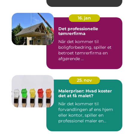
16. jan
Det professionelle
tømrerfirma
Når det kommer til
boligforbedring, spiller et
betroet tømrerfirma en
afgørende ...
25. nov
Malerpriser: Hvad koster
det at få malet?
Når det kommer til
forvandlingen af ens hjem
eller kontor, spiller en
professionel maler en
afgørend...