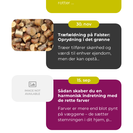
rotter ...
30. nov
Træfældning på Falster:
Oprydning i det grønne
Træer tilfører skønhed og
værdi til enhver ejendom,
men der kan opstå...
15. sep
Sådan skaber du en
harmonisk indretning med
de rette farver
Farver er mere end blot pynt
på væggene – de sætter
stemningen i dit hjem, p...