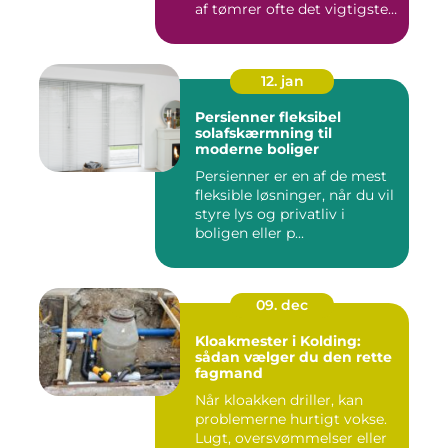
af tømrer ofte det vigtigste
skr...
12. jan
Persienner fleksibel
solafskærmning til
moderne boliger
Persienner er en af de mest
fleksible løsninger, når du vil
styre lys og privatliv i
boligen eller p...
09. dec
Kloakmester i Kolding:
sådan vælger du den rette
fagmand
Når kloakken driller, kan
problemerne hurtigt vokse.
Lugt, oversvømmelser eller