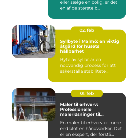
eller sælge en bolig, er det
en af de største b...
02. feb
Syllbyte i Malmö: en viktig
åtgärd för husets
hållbarhet
Byte av syllar är en
nödvändig process för att
säkerställa stabilitete...
01. feb
Maler til erhverv:
Professionelle
malerløsninger til
virksomheder
En maler til erhverv er mere
end blot en håndværker. Det
er en ekspert, der forstå...