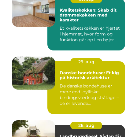
Kvalitetskøkken: Skab dit
drømmekøkken med
karakter
Et kvalitetskøkken er hjertet
i hjemmet, hvor form og
funktion går op i en højer...
29. aug
Danske bondehuse: Et kig
på historisk arkitektur
De danske bondehuse er
mere end idylliske
bindingsværk og stråtage –
de er levende...
26. aug
Landbrugsdiesel: Sådan får