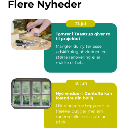
Flere Nyheder
21. jul
Tømrer i Taastrup giver ro
til projektet
Mangler du ny terrasse,
udskiftning af vinduer, en
større renovering eller
måske et hel...
19. jun
Nye vinduer i Gentofte kan
forandre din bolig
Når vinduerne begynder at
trække, dugger mellem
ruderne eller ser slidte ud,
påvir...