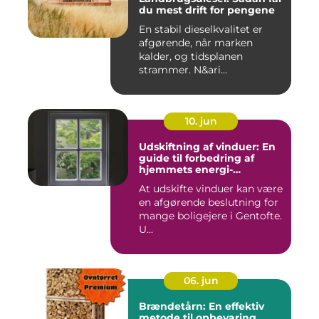
du mest drift for pengene
En stabil dieselkvalitet er
afgørende, når marken
kalder, og tidsplanen
strammer. N&ari...
10. jun
Udskiftning af vinduer: En
guide til forbedring af
hjemmets energi-
effektivitet
At udskifte vinduer kan være
en afgørende beslutning for
mange boligejere i Gentofte.
U...
06. jun
Brændetårn: En effektiv
metode til opbevaring