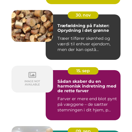
30. nov
Træfældning på Falster:
Oprydning i det grønne
Træer tilfører skønhed og
værdi til enhver ejendom,
men der kan opstå...
15. sep
Sådan skaber du en
harmonisk indretning med
de rette farver
Farver er mere end blot pynt
på væggene – de sætter
stemningen i dit hjem, p...
09. sep