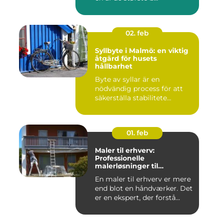
02. feb
Syllbyte i Malmö: en viktig
åtgärd för husets
hållbarhet
Byte av syllar är en
nödvändig process för att
säkerställa stabilitete...
01. feb
Maler til erhverv:
Professionelle
malerløsninger til
virksomheder
En maler til erhverv er mere
end blot en håndværker. Det
er en ekspert, der forstå...