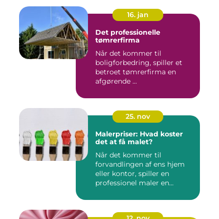
16. jan
Det professionelle
tømrerfirma
Når det kommer til
boligforbedring, spiller et
betroet tømrerfirma en
afgørende ...
25. nov
Malerpriser: Hvad koster
det at få malet?
Når det kommer til
forvandlingen af ens hjem
eller kontor, spiller en
professionel maler en
afgørend...
12. nov