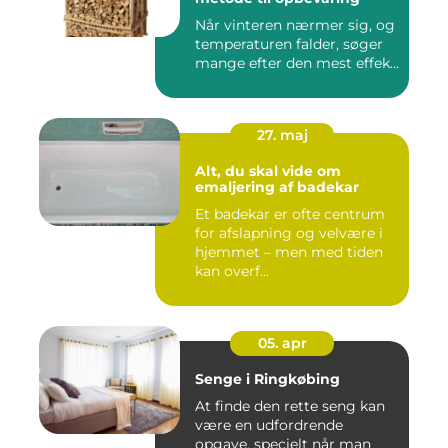
Når vinteren nærmer sig, og
temperaturen falder, søger
mange efter den mest effek...
27. maj
Alt, du skal vide om
emaljering af badekar
Et badekar er ofte centrum
for afslapning og velvære i
hjemmet – men med tiden
kan overf...
05. apr
Senge i Ringkøbing
At finde den rette seng kan
være en udfordrende
opgave, specielt når man