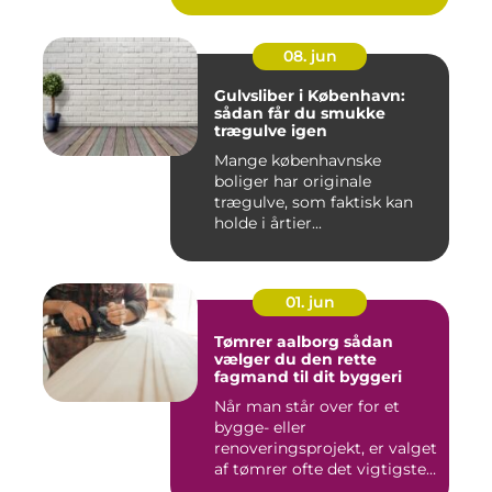
08. jun
Gulvsliber i København:
sådan får du smukke
trægulve igen
Mange københavnske
boliger har originale
trægulve, som faktisk kan
holde i årtier...
01. jun
Tømrer aalborg sådan
vælger du den rette
fagmand til dit byggeri
Når man står over for et
bygge- eller
renoveringsprojekt, er valget
af tømrer ofte det vigtigste
skr...