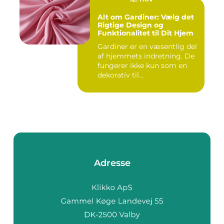
Alt om Gardiner: Vælg det
Rigtige Design og
Funktionalitet til Dit Hjem
Gardiner er en væsentlig del
af hjemmets indretning. De
fungerer ikke kun som en
dekorativ til...
Adresse