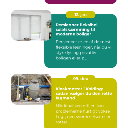
12. jan
Persienner fleksibel
solafskærmning til
moderne boliger
Persienner er en af de mest
fleksible løsninger, når du vil
styre lys og privatliv i
boligen eller p...
09. dec
Kloakmester i Kolding:
sådan vælger du den rette
fagmand
Når kloakken driller, kan
problemerne hurtigt vokse.
Lugt, oversvømmelser eller
rotter ...