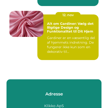
afgørend...
12. nov
Alt om Gardiner: Vælg det
Rigtige Design og
Funktionalitet til Dit Hjem
Gardiner er en væsentlig del
af hjemmets indretning. De
fungerer ikke kun som en
dekorativ til...
Adresse