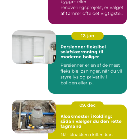
bygge- eller
renoveringsprojekt, er valget
af tømrer ofte det vigtigste
skr...
12. jan
Persienner fleksibel
solafskærmning til
moderne boliger
Persienner er en af de mest
fleksible løsninger, når du vil
styre lys og privatliv i
boligen eller p...
09. dec
Kloakmester i Kolding:
sådan vælger du den rette
fagmand
Når kloakken driller, kan