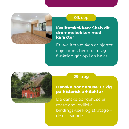
09. sep
Kvalitetskøkken: Skab dit
drømmekøkken med
karakter
Et kvalitetskøkken er hjertet
i hjemmet, hvor form og
funktion går op i en højer...
29. aug
Danske bondehuse: Et kig
på historisk arkitektur
De danske bondehuse er
mere end idylliske
bindingsværk og stråtage –
de er levende...