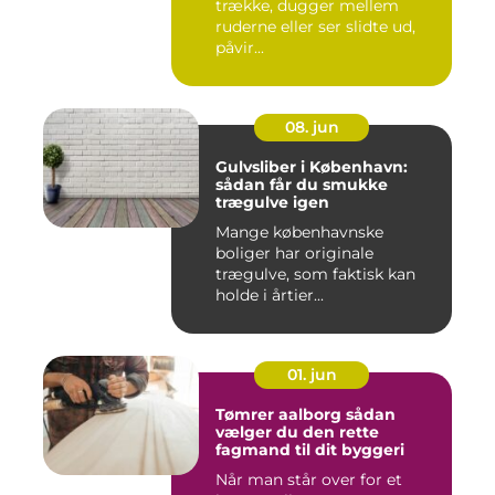
trække, dugger mellem
ruderne eller ser slidte ud,
påvir...
08. jun
Gulvsliber i København:
sådan får du smukke
trægulve igen
Mange københavnske
boliger har originale
trægulve, som faktisk kan
holde i årtier...
01. jun
Tømrer aalborg sådan
vælger du den rette
fagmand til dit byggeri
Når man står over for et