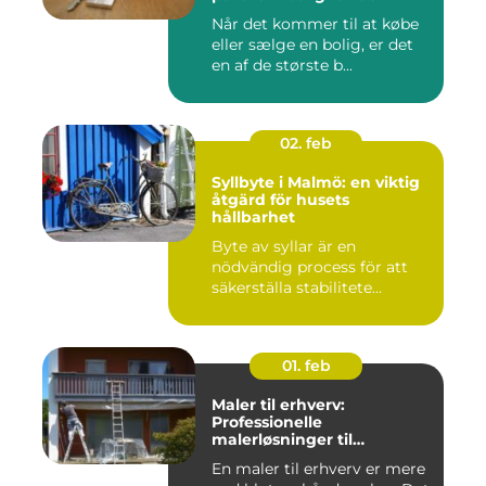
Når det kommer til at købe
eller sælge en bolig, er det
en af de største b...
02. feb
Syllbyte i Malmö: en viktig
åtgärd för husets
hållbarhet
Byte av syllar är en
nödvändig process för att
säkerställa stabilitete...
01. feb
Maler til erhverv:
Professionelle
malerløsninger til
virksomheder
En maler til erhverv er mere