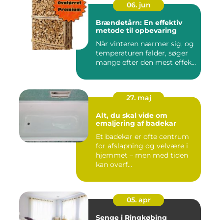
06. jun
Brændetårn: En effektiv
metode til opbevaring
Når vinteren nærmer sig, og
temperaturen falder, søger
mange efter den mest effek...
27. maj
Alt, du skal vide om
emaljering af badekar
Et badekar er ofte centrum
for afslapning og velvære i
hjemmet – men med tiden
kan overf...
05. apr
Senge i Ringkøbing