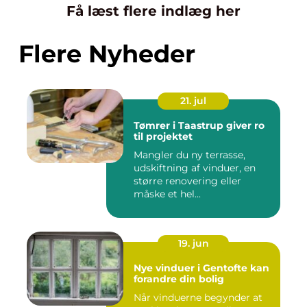
Få læst flere indlæg her
Flere Nyheder
21. jul
Tømrer i Taastrup giver ro
til projektet
Mangler du ny terrasse,
udskiftning af vinduer, en
større renovering eller
måske et hel...
19. jun
Nye vinduer i Gentofte kan
forandre din bolig
Når vinduerne begynder at