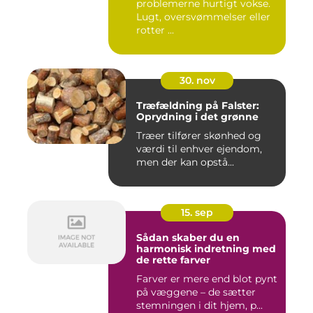
problemerne hurtigt vokse.
Lugt, oversvømmelser eller
rotter ...
30. nov
Træfældning på Falster:
Oprydning i det grønne
Træer tilfører skønhed og
værdi til enhver ejendom,
men der kan opstå...
15. sep
Sådan skaber du en
harmonisk indretning med
de rette farver
Farver er mere end blot pynt
på væggene – de sætter
stemningen i dit hjem, p...