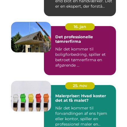
end blot en håndværker. Det
er en ekspert, der forstå...
16. jan
Det professionelle
tømrerfirma
Når det kommer til
boligforbedring, spiller et
betroet tømrerfirma en
afgørende ...
25. nov
Malerpriser: Hvad koster
det at få malet?
Når det kommer til
forvandlingen af ens hjem
eller kontor, spiller en
professionel maler en