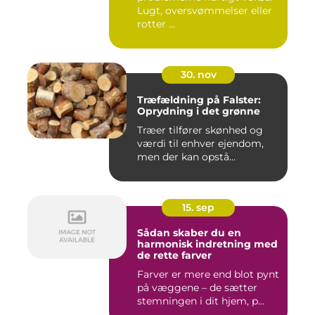
Lugt, oversvømmelser eller
rotter ...
30. nov
Træfældning på Falster:
Oprydning i det grønne
Træer tilfører skønhed og
værdi til enhver ejendom,
men der kan opstå...
15. sep
Sådan skaber du en
harmonisk indretning med
de rette farver
Farver er mere end blot pynt
på væggene – de sætter
stemningen i dit hjem, p...