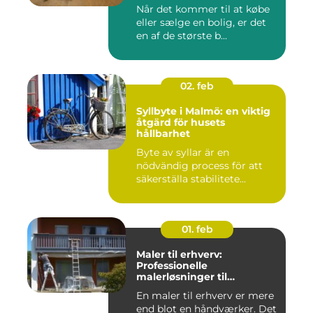
Når det kommer til at købe
eller sælge en bolig, er det
en af de største b...
02. feb
Syllbyte i Malmö: en viktig
åtgärd för husets
hållbarhet
Byte av syllar är en
nödvändig process för att
säkerställa stabilitete...
01. feb
Maler til erhverv:
Professionelle
malerløsninger til
virksomheder
En maler til erhverv er mere
end blot en håndværker. Det