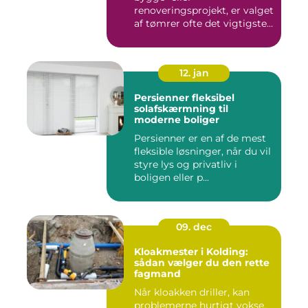
renoveringsprojekt, er valget
af tømrer ofte det vigtigste
skr...
12. jan
Persienner fleksibel
solafskærmning til
moderne boliger
Persienner er en af de mest
fleksible løsninger, når du vil
styre lys og privatliv i
boligen eller p...
09. dec
Kloakmester i Kolding:
sådan vælger du den rette
fagmand
Når kloakken driller, kan
problemerne hurtigt vokse.