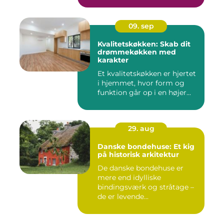
09. sep
Kvalitetskøkken: Skab dit
drømmekøkken med
karakter
Et kvalitetskøkken er hjertet
i hjemmet, hvor form og
funktion går op i en højer...
29. aug
Danske bondehuse: Et kig
på historisk arkitektur
De danske bondehuse er
mere end idylliske
bindingsværk og stråtage –
de er levende...