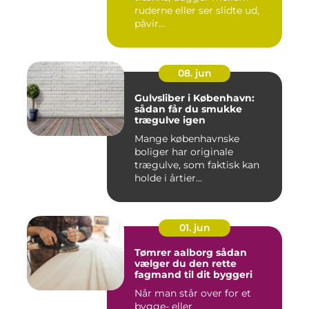
ruderne eller ser slidte ud,
påvir...
08. jun
Gulvsliber i København:
sådan får du smukke
trægulve igen
Mange københavnske
boliger har originale
trægulve, som faktisk kan
holde i årtier...
01. jun
Tømrer aalborg sådan
vælger du den rette
fagmand til dit byggeri
Når man står over for et
bygge- eller