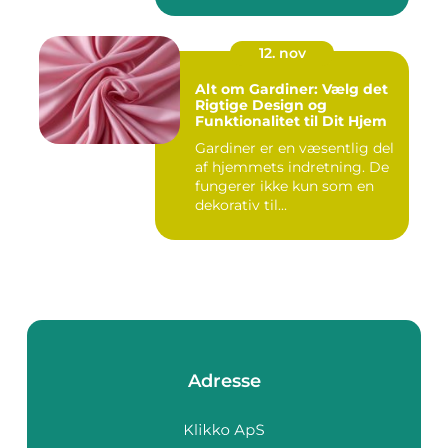
12. nov
Alt om Gardiner: Vælg det
Rigtige Design og
Funktionalitet til Dit Hjem
Gardiner er en væsentlig del
af hjemmets indretning. De
fungerer ikke kun som en
dekorativ til...
Adresse