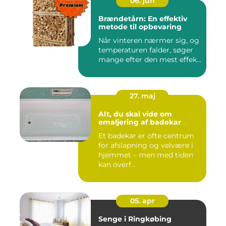
06. jun
Brændetårn: En effektiv
metode til opbevaring
Når vinteren nærmer sig, og
temperaturen falder, søger
mange efter den mest effek...
27. maj
Alt, du skal vide om
emaljering af badekar
Et badekar er ofte centrum
for afslapning og velvære i
hjemmet – men med tiden
kan overf...
05. apr
Senge i Ringkøbing