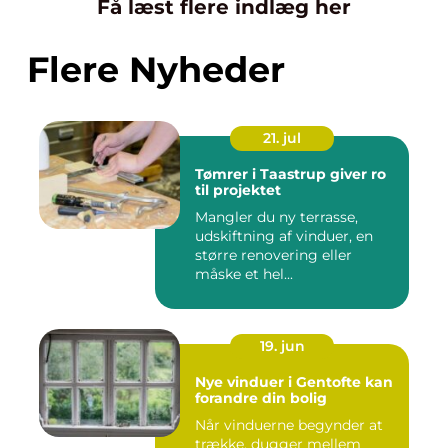
Få læst flere indlæg her
Flere Nyheder
21. jul
Tømrer i Taastrup giver ro
til projektet
Mangler du ny terrasse,
udskiftning af vinduer, en
større renovering eller
måske et hel...
19. jun
Nye vinduer i Gentofte kan
forandre din bolig
Når vinduerne begynder at
trække, dugger mellem