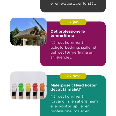
er en ekspert, der forstå...
16. jan
Det professionelle
tømrerfirma
Når det kommer til
boligforbedring, spiller et
betroet tømrerfirma en
afgørende ...
25. nov
Malerpriser: Hvad koster
det at få malet?
Når det kommer til
forvandlingen af ens hjem
eller kontor, spiller en
professionel maler en
afgørend...