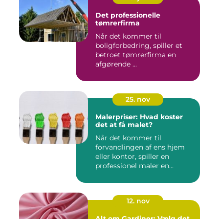
Det professionelle
tømrerfirma
Når det kommer til
boligforbedring, spiller et
betroet tømrerfirma en
afgørende ...
25. nov
Malerpriser: Hvad koster
det at få malet?
Når det kommer til
forvandlingen af ens hjem
eller kontor, spiller en
professionel maler en
afgørend...
12. nov
Alt om Gardiner: Vælg det