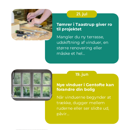
21. jul
Tømrer i Taastrup giver ro
til projektet
Mangler du ny terrasse,
udskiftning af vinduer, en
større renovering eller
måske et hel...
19. jun
Nye vinduer i Gentofte kan
forandre din bolig
Når vinduerne begynder at
trække, dugger mellem
ruderne eller ser slidte ud,
påvir...