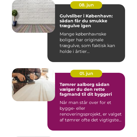
08. jun
Gulvsliber i København:
sådan får du smukke
trægulve igen
Mange københavnske
boliger har originale
trægulve, som faktisk kan
holde i årtier...
01. jun
Tømrer aalborg sådan
vælger du den rette
fagmand til dit byggeri
Når man står over for et
bygge- eller
renoveringsprojekt, er valget
af tømrer ofte det vigtigste
skr...