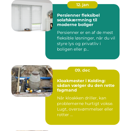
12. jan
Persienner fleksibel
solafskærmning til
moderne boliger
Persienner er en af de mest
fleksible løsninger, når du vil
styre lys og privatliv i
boligen eller p...
09. dec
Kloakmester i Kolding:
sådan vælger du den rette
fagmand
Når kloakken driller, kan
problemerne hurtigt vokse.
Lugt, oversvømmelser eller
rotter ...