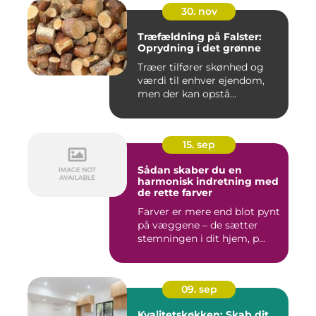
30. nov
Træfældning på Falster:
Oprydning i det grønne
Træer tilfører skønhed og
værdi til enhver ejendom,
men der kan opstå...
15. sep
Sådan skaber du en
harmonisk indretning med
de rette farver
Farver er mere end blot pynt
på væggene – de sætter
stemningen i dit hjem, p...
09. sep
Kvalitetskøkken: Skab dit