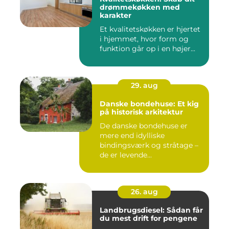
drømmekøkken med
karakter
Et kvalitetskøkken er hjertet
i hjemmet, hvor form og
funktion går op i en højer...
29. aug
Danske bondehuse: Et kig
på historisk arkitektur
De danske bondehuse er
mere end idylliske
bindingsværk og stråtage –
de er levende...
26. aug
Landbrugsdiesel: Sådan får
du mest drift for pengene