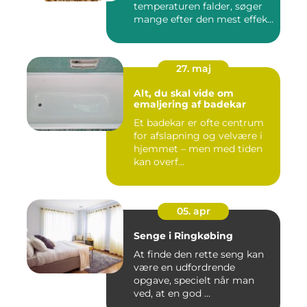
temperaturen falder, søger
mange efter den mest effek...
27. maj
Alt, du skal vide om
emaljering af badekar
Et badekar er ofte centrum
for afslapning og velvære i
hjemmet – men med tiden
kan overf...
05. apr
Senge i Ringkøbing
At finde den rette seng kan
være en udfordrende
opgave, specielt når man
ved, at en god ...