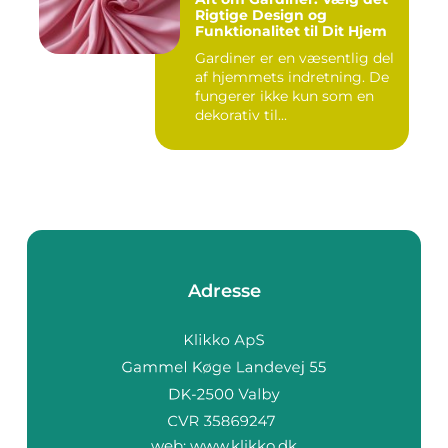
Rigtige Design og
Funktionalitet til Dit Hjem
Gardiner er en væsentlig del
af hjemmets indretning. De
fungerer ikke kun som en
dekorativ til...
Adresse
web:
www.klikko.dk