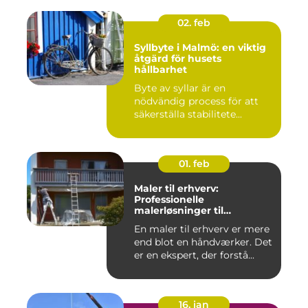
02. feb
Syllbyte i Malmö: en viktig
åtgärd för husets
hållbarhet
Byte av syllar är en
nödvändig process för att
säkerställa stabilitete...
01. feb
Maler til erhverv:
Professionelle
malerløsninger til
virksomheder
En maler til erhverv er mere
end blot en håndværker. Det
er en ekspert, der forstå...
16. jan