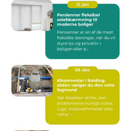
12. jan
Persienner fleksibel
solafskærmning til
moderne boliger
Persienner er en af de mest
fleksible løsninger, når du vil
styre lys og privatliv i
boligen eller p...
09. dec
Kloakmester i Kolding:
sådan vælger du den rette
fagmand
Når kloakken driller, kan
problemerne hurtigt vokse.
Lugt, oversvømmelser eller
rotter ...