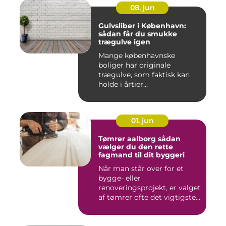
08. jun
Gulvsliber i København:
sådan får du smukke
trægulve igen
Mange københavnske
boliger har originale
trægulve, som faktisk kan
holde i årtier...
01. jun
Tømrer aalborg sådan
vælger du den rette
fagmand til dit byggeri
Når man står over for et
bygge- eller
renoveringsprojekt, er valget
af tømrer ofte det vigtigste
skr...