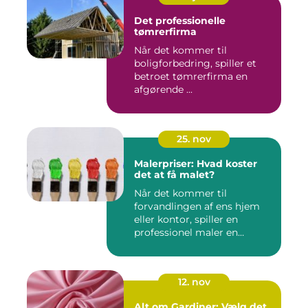
Det professionelle
tømrerfirma
Når det kommer til
boligforbedring, spiller et
betroet tømrerfirma en
afgørende ...
25. nov
Malerpriser: Hvad koster
det at få malet?
Når det kommer til
forvandlingen af ens hjem
eller kontor, spiller en
professionel maler en
afgørend...
12. nov
Alt om Gardiner: Vælg det