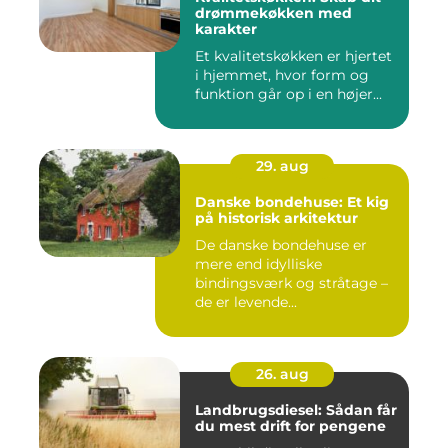
drømmekøkken med
karakter
Et kvalitetskøkken er hjertet
i hjemmet, hvor form og
funktion går op i en højer...
29. aug
Danske bondehuse: Et kig
på historisk arkitektur
De danske bondehuse er
mere end idylliske
bindingsværk og stråtage –
de er levende...
26. aug
Landbrugsdiesel: Sådan får
du mest drift for pengene