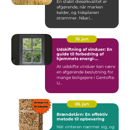
En stabil dieselkvalitet er
afgørende, når marken
kalder, og tidsplanen
strammer. N&ari...
10. jun
Udskiftning af vinduer: En
guide til forbedring af
hjemmets energi-
effektivitet
At udskifte vinduer kan være
en afgørende beslutning for
mange boligejere i Gentofte.
U...
06. jun
Brændetårn: En effektiv
metode til opbevaring
Når vinteren nærmer sig, og