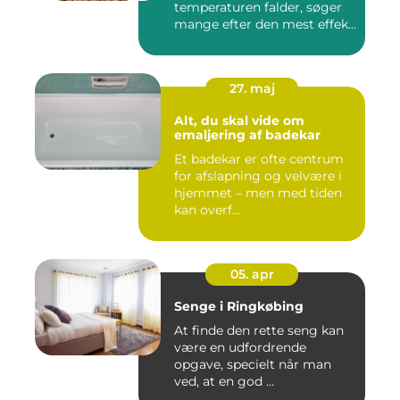
temperaturen falder, søger
mange efter den mest effek...
27. maj
Alt, du skal vide om
emaljering af badekar
Et badekar er ofte centrum
for afslapning og velvære i
hjemmet – men med tiden
kan overf...
05. apr
Senge i Ringkøbing
At finde den rette seng kan
være en udfordrende
opgave, specielt når man
ved, at en god ...