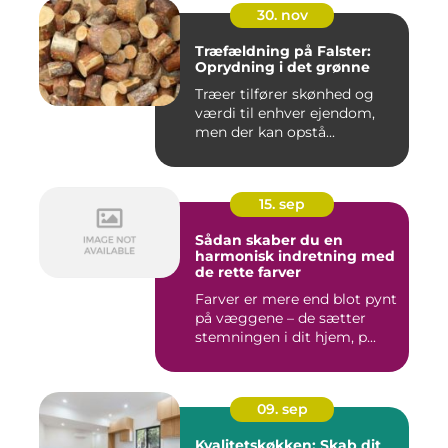
30. nov
Træfældning på Falster:
Oprydning i det grønne
Træer tilfører skønhed og
værdi til enhver ejendom,
men der kan opstå...
15. sep
Sådan skaber du en
harmonisk indretning med
de rette farver
Farver er mere end blot pynt
på væggene – de sætter
stemningen i dit hjem, p...
09. sep
Kvalitetskøkken: Skab dit