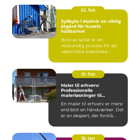
02. feb
Syllbyte i Malmö: en viktig
åtgärd för husets
hållbarhet
Byte av syllar är en
nödvändig process för att
säkerställa stabilitete...
01. feb
Maler til erhverv:
Professionelle
malerløsninger til
virksomheder
En maler til erhverv er mere
end blot en håndværker. Det
er en ekspert, der forstå...
16. jan