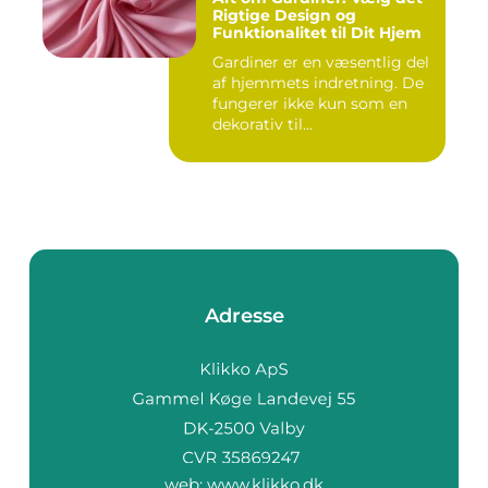
Rigtige Design og
Funktionalitet til Dit Hjem
Gardiner er en væsentlig del
af hjemmets indretning. De
fungerer ikke kun som en
dekorativ til...
Adresse
web:
www.klikko.dk