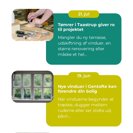
21. jul
Tømrer i Taastrup giver ro
til projektet
Mangler du ny terrasse,
udskiftning af vinduer, en
større renovering eller
måske et hel...
19. jun
Nye vinduer i Gentofte kan
forandre din bolig
Når vinduerne begynder at
trække, dugger mellem
ruderne eller ser slidte ud,
påvir...