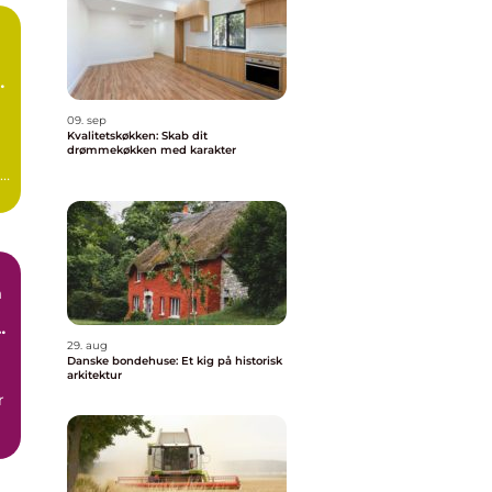
e
09. sep
Kvalitetskøkken: Skab dit
drømmekøkken med karakter
r
n
29. aug
Danske bondehuse: Et kig på historisk
arkitektur
r