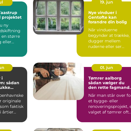
ul
19. jun
Taastrup
Nye vinduer i
il projektet
Gentofte kan
forandre din bolig
u ny
Når vinduerne
udskiftning
begynder at trække,
, en større
dugger mellem
 eller
ruderne eller ser
l...
slidte ud, påvir...
jun
01. jun
 i
Tømrer aalborg
n: sådan
sådan vælger du
mukke
den rette fagmand
igen
til dit byggeri
benhavnske
Når man står over fo
r originale
et bygge- eller
 som faktisk
renoveringsprojekt, 
 årtier...
valget af tømrer oft
det vigtigste skr...