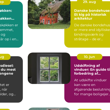
sep
29. aug
køkken:
Danske bondehuse
Et kig på historisk
økken
arkitektur
kter
tskøkken er
De danske bondehus
hjemmet,
er mere end idylliske
 og
bindingsværk og
år op i en
stråtage – de er
levende...
aug
10. jun
diesel:
Udskiftning af
 du mest
vinduer: En guide ti
 pengene
forbedring af
hjemmets energi-
At udskifte vinduer
effektivitet
tet er
kan være en
, når
afgørende beslutnin
lder, og
for mange boligejer
n strammer.
i Gentofte. U...