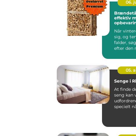
06. 
Brændetå
effektiv m
opbevari
Når vinte
sig, og t
falder, s
efter den m
05. 
Senge i 
At finde d
seng kan 
udfordren
specielt n
at en god .