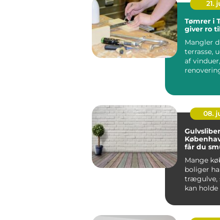
21. j
Tømrer i 
giver ro t
Mangler d
terrasse, 
af vinduer
renovering
måske et he
08. 
Gulvsliber
Københav
får du s
trægulve 
Mange kø
boliger ha
trægulve,
kan holde i