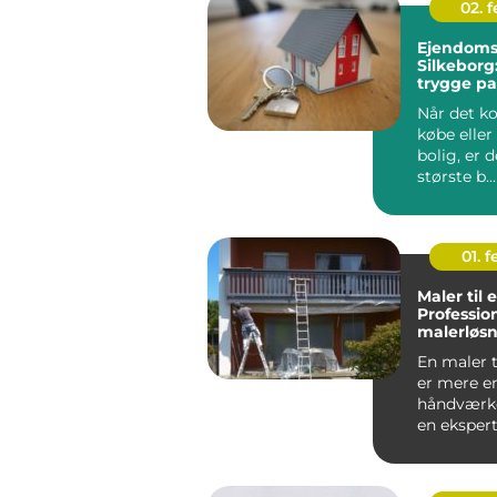
02. 
Ejendoms
Silkeborg
trygge pa
bolighan
Når det k
købe eller
bolig, er d
største b...
01. 
Maler til 
Professio
malerløsn
virksomh
En maler t
er mere e
håndværke
en ekspert
forstå...