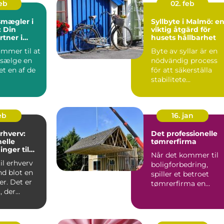
feb
02. feb
mægler i
Syllbyte i Malmö: e
: Din
viktig åtgärd för
rtner i
husets hållbarhet
del
ommer til at
Byte av syllar är en
 sælge en
nödvändig process
et en af de
för att säkerställa
stabilitete...
feb
16. jan
erhverv:
Det professionelle
nelle
tømrerfirma
inger til
Når det kommer til
eder
il erhverv
boligforbedring,
nd blot en
spiller et betroet
r. Det er
tømrerfirma en
, der
afgørende ...