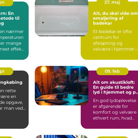
jun
27. maj
rn: En
Alt, du skal vide om
etode til
emaljering af
ng
badekar
ren nærmer
Et badekar er ofte
emperaturen
centrum for
øger mange
afslapning og
est effek...
velvære i hjemmet –
men med tiden kan
overf...
apr
09. feb
Ringkøbing
Alt om akustikloft:
En guide til bedre
en rette
lyd i hjemmet og p
være en
arbejdspladsen
En god lydoplevelse
de opgave,
er afgørende for
år man ved,
komfort og velvære 
..
ethvert rum, hvad
enten det e...