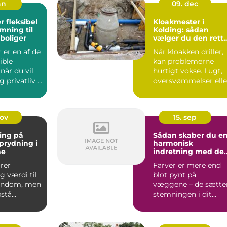
an
09. dec
bel
Kloakmester i
mning til
Kolding: sådan
boliger
vælger du den rett
fagmand
 er en af de
Når kloakken driller,
ible
kan problemerne
 når du vil
hurtigt vokse. Lugt,
g privatliv i
oversvømmelser elle
er p...
rotter ...
nov
15. sep
ing på
Sådan skaber du e
Oprydning i
harmonisk
ne
indretning med de
rette farver
ører
Farver er mere end
g værdi til
blot pynt på
jendom, men
væggene – de sætte
tå...
stemningen i dit
hjem, p...