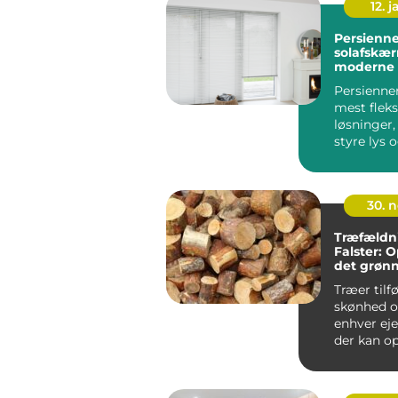
12. j
Persienner fleksi
solafskær
moderne 
Persienner
mest fleks
løsninger,
styre lys o
boligen ell
30. 
Træfældn
Falster: 
det grøn
Træer tilf
skønhed o
enhver e
der kan ops