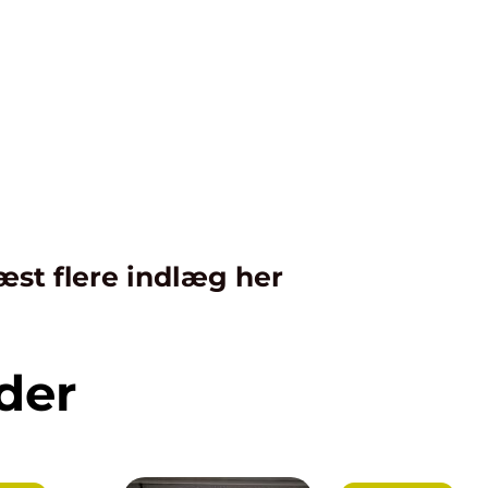
æst flere indlæg her
der