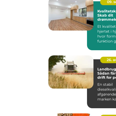
09. 
Kvalitets
Skab dit
drømmek
med kara
Et kvalite
hjertet i 
hvor form
funktion g
højer...
26. 
Landbrugs
Sådan får
drift for
En stabil
dieselkvali
afgørende
marken ka
tidsplane
N&ari...