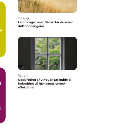
:
26. aug
Landbrugsdiesel: Sådan får du mest
drift for pengene
e
10. jun
Udskiftning af vinduer: En guide til
l
forbedring af hjemmets energi-
effektivitet
g
e