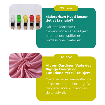
25. nov
Malerpriser: Hvad koster
det at få malet?
Når det kommer til
forvandlingen af ens hjem
eller kontor, spiller en
professionel maler en
afgørend...
12. nov
Alt om Gardiner: Vælg det
Rigtige Design og
Funktionalitet til Dit Hjem
Gardiner er en væsentlig del
af hjemmets indretning. De
fungerer ikke kun som en
dekorativ til...