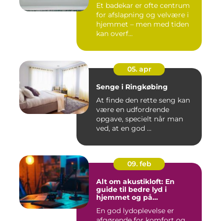
Et badekar er ofte centrum
for afslapning og velvære i
hjemmet – men med tiden
kan overf...
05. apr
Senge i Ringkøbing
At finde den rette seng kan
være en udfordrende
opgave, specielt når man
ved, at en god ...
09. feb
Alt om akustikloft: En
guide til bedre lyd i
hjemmet og på
arbejdspladsen
En god lydoplevelse er
afgørende for komfort og