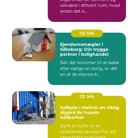
velvære i ethvert rum, hvad
enten det e...
02. feb
Ejendomsmægler i
Silkeborg: Din trygge
partner i bolighandel
Når det kommer til at købe
eller sælge en bolig, er det
en af de største b...
02. feb
Syllbyte i Malmö: en viktig
åtgärd för husets
hållbarhet
Byte av syllar är en
nödvändig process för att
säkerställa stabilitete...