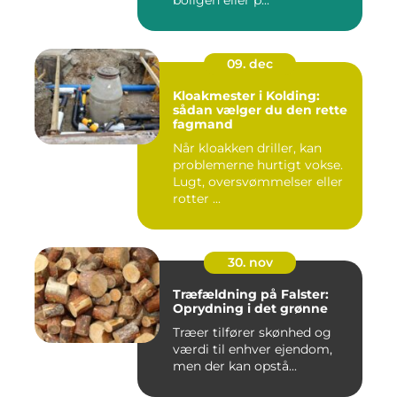
boligen eller p...
09. dec
Kloakmester i Kolding:
sådan vælger du den rette
fagmand
Når kloakken driller, kan
problemerne hurtigt vokse.
Lugt, oversvømmelser eller
rotter ...
30. nov
Træfældning på Falster:
Oprydning i det grønne
Træer tilfører skønhed og
værdi til enhver ejendom,
men der kan opstå...