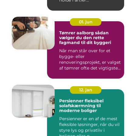
holde i årtier...
01. jun
Tømrer aalborg sådan
vælger du den rette
fagmand til dit byggeri
Når man står over for et
bygge- eller
renoveringsprojekt, er valget
af tømrer ofte det vigtigste
skr...
12. jan
Persienner fleksibel
solafskærmning til
moderne boliger
Persienner er en af de mest
fleksible løsninger, når du vil
styre lys og privatliv i