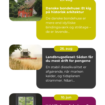
Danske bondehuse: Et kig
på historisk arkitektur
De danske bondehuse er
mere end idylliske
bindingsværk og stråtage –
de er levende...
26. aug
Landbrugsdiesel: Sådan får
du mest drift for pengene
En stabil dieselkvalitet er
afgørende, når marken
kalder, og tidsplanen
strammer. N&ari...
10. jun