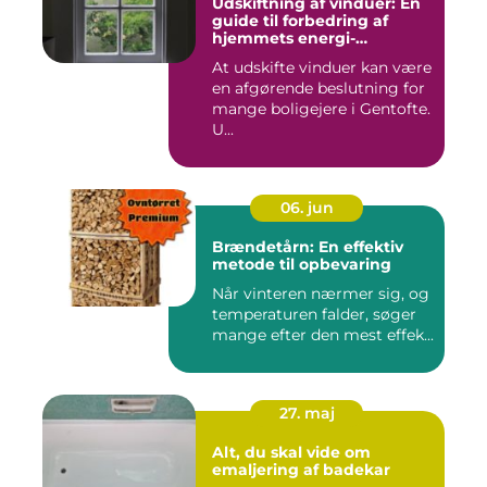
Udskiftning af vinduer: En
guide til forbedring af
hjemmets energi-
effektivitet
At udskifte vinduer kan være
en afgørende beslutning for
mange boligejere i Gentofte.
U...
06. jun
Brændetårn: En effektiv
metode til opbevaring
Når vinteren nærmer sig, og
temperaturen falder, søger
mange efter den mest effek...
27. maj
Alt, du skal vide om
emaljering af badekar