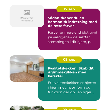
15. sep
Sådan skaber du en
harmonisk indretning med
de rette farver
Farver er mere end blot pynt
på væggene – de sætter
stemningen i dit hjem, p...
09. sep
Kvalitetskøkken: Skab dit
drømmekøkken med
karakter
Et kvalitetskøkken er hjertet
i hjemmet, hvor form og
funktion går op i en højer...
29. aug