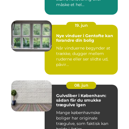
måske et hel...
19. jun
Nye vinduer i Gentofte kan
forandre din bolig
Når vinduerne begynder at
trække, dugger mellem
ruderne eller ser slidte ud,
påvir...
08. jun
Gulvsliber i København:
sådan får du smukke
trægulve igen
Mange københavnske
boliger har originale
trægulve, som faktisk kan