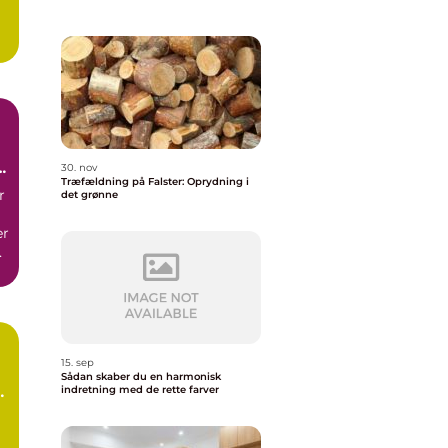
30. nov
Træfældning på Falster: Oprydning i
r
det grønne
er
e
15. sep
Sådan skaber du en harmonisk
e
indretning med de rette farver