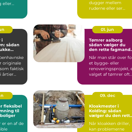
dugger mellem
 eller
ruderne eller ser
l...
slidte ud, påvir...
jun
01. jun
 i
Tømrer aalborg
n: sådan
sådan vælger du
mukke
den rette fagmand
igen
til dit byggeri
benhavnske
Når man står over fo
r originale
et bygge- eller
 som faktisk
renoveringsprojekt, 
 årtier...
valget af tømrer oft
det vigtigste skr...
an
09. dec
bel
Kloakmester i
mning til
Kolding: sådan
boliger
vælger du den rett
fagmand
 er en af de
Når kloakken driller,
ible
kan problemerne