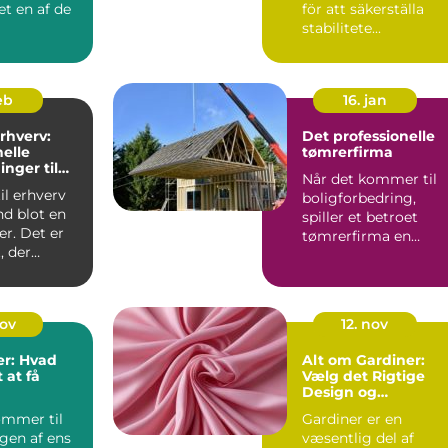
et en af de
för att säkerställa
stabilitete...
feb
16. jan
erhverv:
Det professionelle
nelle
tømrerfirma
inger til
Når det kommer til
eder
il erhverv
boligforbedring,
nd blot en
spiller et betroet
r. Det er
tømrerfirma en
, der
afgørende ...
nov
12. nov
er: Hvad
Alt om Gardiner:
 at få
Vælg det Rigtige
Design og
Funktionalitet til Di
ommer til
Gardiner er en
Hjem
gen af ens
væsentlig del af