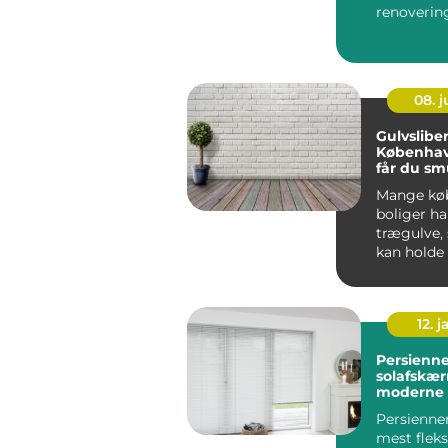
renovering
måske et he
08. 
Gulvsliber
Københav
får du s
trægulve 
Mange kø
boliger ha
trægulve,
kan holde i
12. j
Persienner fleksi
solafskær
moderne 
Persienner
mest fleks