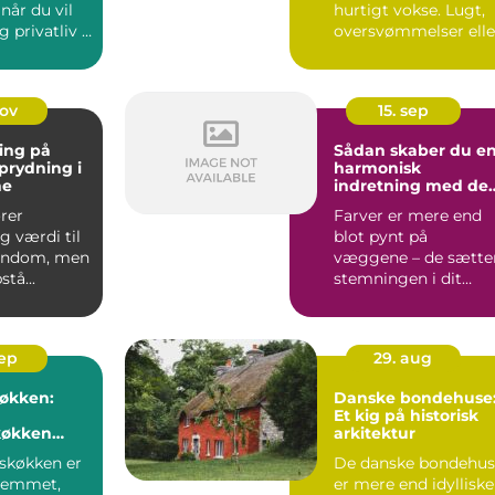
 når du vil
hurtigt vokse. Lugt,
g privatliv i
oversvømmelser elle
er p...
rotter ...
nov
15. sep
ing på
Sådan skaber du e
Oprydning i
harmonisk
ne
indretning med de
rette farver
ører
Farver er mere end
g værdi til
blot pynt på
jendom, men
væggene – de sætte
tå...
stemningen i dit
hjem, p...
sep
29. aug
køkken:
Danske bondehuse
Et kig på historisk
økken
arkitektur
kter
tskøkken er
De danske bondehus
hjemmet,
er mere end idylliske