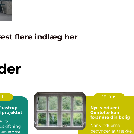
æst flere indlæg her
der
ul
19. jun
Taastrup
Nye vinduer i
il projektet
Gentofte kan
forandre din bolig
u ny
Når vinduerne
udskiftning
begynder at trække,
, en større