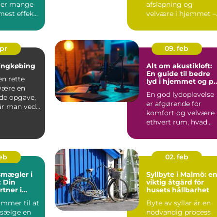
øger mange
afslapning og
est effek...
velvære i hjemmet –
men med tiden kan
overf...
apr
09. feb
Ringkøbing
Alt om akustikloft:
En guide til bedre
en rette
lyd i hjemmet og p
være en
arbejdspladsen
En god lydoplevelse
de opgave,
er afgørende for
år man ved,
komfort og velvære 
..
ethvert rum, hvad
enten det e...
feb
02. feb
mægler i
Syllbyte i Malmö: e
: Din
viktig åtgärd för
rtner i
husets hållbarhet
del
ommer til at
Byte av syllar är en
 sælge en
nödvändig process