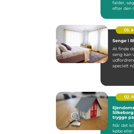
falder, s
efter den m
05. 
Senge i 
At finde d
seng kan 
udfordren
specielt n
at en god .
02. 
Ejendoms
Silkeborg
trygge pa
bolighan
Når det k
købe eller