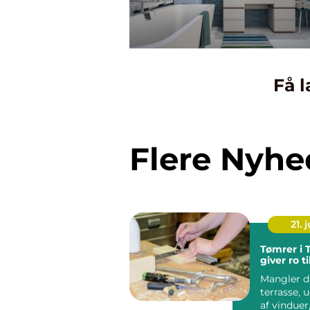
Få l
Flere Nyhe
21. j
Tømrer i 
giver ro t
Mangler d
terrasse, 
af vinduer