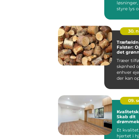
løsninger,
styre lys o
boligen ell
30. 
Træfældn
Falster: 
det grøn
Træer tilf
skønhed o
enhver e
der kan ops
09. 
Kvalitets
Skab dit
drømmek
med kara
Et kvalite
hjertet i 