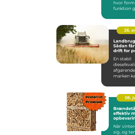
hvor form
funktion g
højer...
26. 
Landbrugs
Sådan får
drift for
En stabil
dieselkvali
afgørende
marken ka
tidsplane
N&ari...
06. 
Brændetå
effektiv m
opbevari
Når vinte
sig, og t