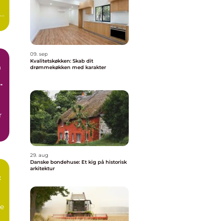
r
09. sep
Kvalitetskøkken: Skab dit
n
drømmekøkken med karakter
r
29. aug
Danske bondehuse: Et kig på historisk
arkitektur
:
e