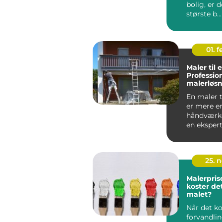
bolig, er d
største b...
01. 
Maler til 
Professio
malerløsn
virksomh
En maler t
er mere e
håndværke
en ekspert
forstå...
25. 
Malerpris
koster det
malet?
Når det k
forvandlin