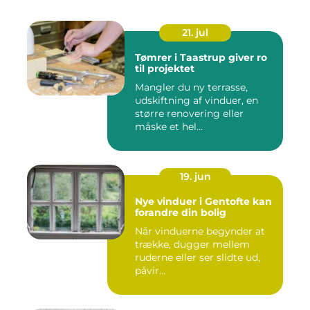
21. jul
Tømrer i Taastrup giver ro
til projektet
Mangler du ny terrasse,
udskiftning af vinduer, en
større renovering eller
måske et hel...
19. jun
Nye vinduer i Gentofte kan
forandre din bolig
Når vinduerne begynder at
trække, dugger mellem
ruderne eller ser slidte ud,
påvir...