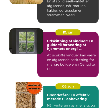
En stabil dieselkvalitet er
afgørende, når marken
kalder, og tidsplanen
strammer. N&ari...
10. jun
Udskiftning af vinduer: En
guide til forbedring af
hjemmets energi-
effektivitet
At udskifte vinduer kan være
en afgørende beslutning for
mange boligejere i Gentofte.
U...
06. jun
Brændetårn: En effektiv
metode til opbevaring
Når vinteren nærmer sig, og