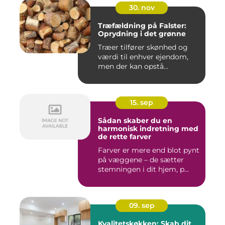
30. nov
Træfældning på Falster:
Oprydning i det grønne
Træer tilfører skønhed og
værdi til enhver ejendom,
men der kan opstå...
15. sep
Sådan skaber du en
harmonisk indretning med
de rette farver
Farver er mere end blot pynt
på væggene – de sætter
stemningen i dit hjem, p...
09. sep
Kvalitetskøkken: Skab dit