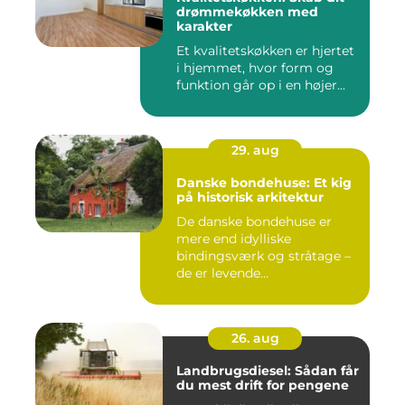
drømmekøkken med
karakter
Et kvalitetskøkken er hjertet
i hjemmet, hvor form og
funktion går op i en højer...
29. aug
Danske bondehuse: Et kig
på historisk arkitektur
De danske bondehuse er
mere end idylliske
bindingsværk og stråtage –
de er levende...
26. aug
Landbrugsdiesel: Sådan får
du mest drift for pengene