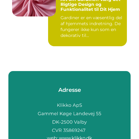
Rigtige Design og
Funktionalitet til Dit Hjem
Gardiner er en væsentlig del
af hjemmets indretning. De
fungerer ikke kun som en
dekorativ til...
Adresse
web:
www.klikko.dk