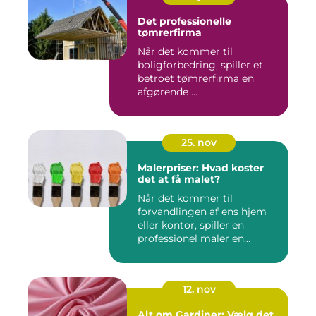
Det professionelle
tømrerfirma
Når det kommer til
boligforbedring, spiller et
betroet tømrerfirma en
afgørende ...
25. nov
Malerpriser: Hvad koster
det at få malet?
Når det kommer til
forvandlingen af ens hjem
eller kontor, spiller en
professionel maler en
afgørend...
12. nov
Alt om Gardiner: Vælg det