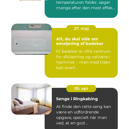
temperaturen falder, søger
mange efter den mest effek...
27. maj
Alt, du skal vide om
emaljering af badekar
Et badekar er ofte centrum
for afslapning og velvære i
hjemmet – men med tiden
kan overf...
05. apr
Senge i Ringkøbing
At finde den rette seng kan
være en udfordrende
opgave, specielt når man
ved, at en god ...