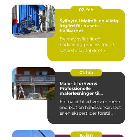
02. feb
Syllbyte i Malmö: en viktig
åtgärd för husets
hållbarhet
Byte av syllar är en
nödvändig process för att
säkerställa stabilitete...
01. feb
Maler til erhverv:
Professionelle
malerløsninger til
virksomheder
En maler til erhverv er mere
end blot en håndværker. Det
er en ekspert, der forstå...
16. jan