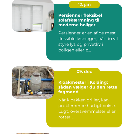
12. jan
Persienner fleksibel
solafskærmning til
moderne boliger
Persienner er en af de mest
fleksible løsninger, når du vil
styre lys og privatliv i
boligen eller p...
09. dec
Kloakmester i Kolding:
sådan vælger du den rette
fagmand
Når kloakken driller, kan
problemerne hurtigt vokse.
Lugt, oversvømmelser eller
rotter ...