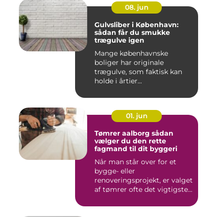
08. jun
Gulvsliber i København:
sådan får du smukke
trægulve igen
Mange københavnske
boliger har originale
trægulve, som faktisk kan
holde i årtier...
01. jun
Tømrer aalborg sådan
vælger du den rette
fagmand til dit byggeri
Når man står over for et
bygge- eller
renoveringsprojekt, er valget
af tømrer ofte det vigtigste
skr...