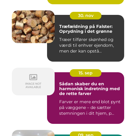
30. nov
Træfældning på Falster:
Oprydning i det grønne
Træer tilfører skønhed og
værdi til enhver ejendom,
men der kan opstå...
15. sep
Sådan skaber du en
harmonisk indretning med
de rette farver
Farver er mere end blot pynt
på væggene – de sætter
stemningen i dit hjem, p...
09. sep