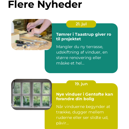
Flere Nyheder
21. jul
Tømrer i Taastrup giver ro
til projektet
Mangler du ny terrasse,
udskiftning af vinduer, en
større renovering eller
måske et hel...
19. jun
Nye vinduer i Gentofte kan
forandre din bolig
Når vinduerne begynder at
trække, dugger mellem
ruderne eller ser slidte ud,
påvir...