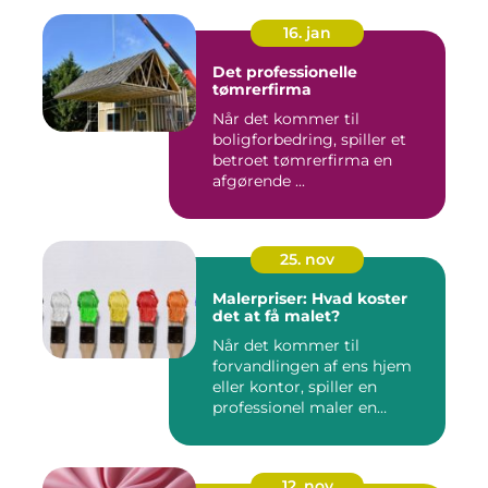
16. jan
Det professionelle
tømrerfirma
Når det kommer til
boligforbedring, spiller et
betroet tømrerfirma en
afgørende ...
25. nov
Malerpriser: Hvad koster
det at få malet?
Når det kommer til
forvandlingen af ens hjem
eller kontor, spiller en
professionel maler en
afgørend...
12. nov