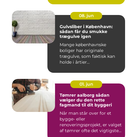
08. jun
Gulvsliber i København:
sådan får du smukke
trægulve igen
Mange københavnske
boliger har originale
trægulve, som faktisk kan
holde i årtier...
01. jun
Tømrer aalborg sådan
vælger du den rette
fagmand til dit byggeri
Når man står over for et
bygge- eller
renoveringsprojekt, er valget
af tømrer ofte det vigtigste
skr...