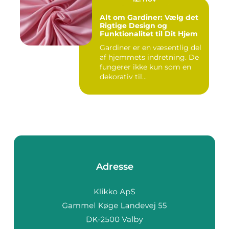
Alt om Gardiner: Vælg det
Rigtige Design og
Funktionalitet til Dit Hjem
Gardiner er en væsentlig del
af hjemmets indretning. De
fungerer ikke kun som en
dekorativ til...
Adresse