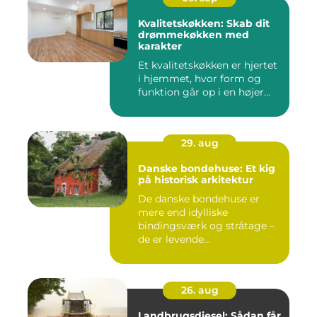
Kvalitetskøkken: Skab dit
drømmekøkken med
karakter
Et kvalitetskøkken er hjertet
i hjemmet, hvor form og
funktion går op i en højer...
29. aug
Danske bondehuse: Et kig
på historisk arkitektur
De danske bondehuse er
mere end idylliske
bindingsværk og stråtage –
de er levende...
26. aug
Landbrugsdiesel: Sådan får