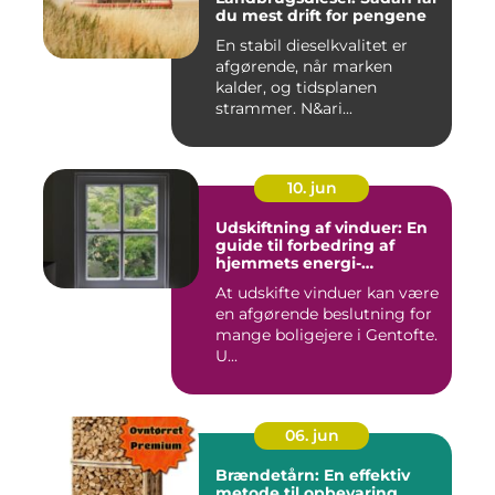
du mest drift for pengene
En stabil dieselkvalitet er
afgørende, når marken
kalder, og tidsplanen
strammer. N&ari...
10. jun
Udskiftning af vinduer: En
guide til forbedring af
hjemmets energi-
effektivitet
At udskifte vinduer kan være
en afgørende beslutning for
mange boligejere i Gentofte.
U...
06. jun
Brændetårn: En effektiv
metode til opbevaring