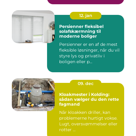
12. jan
Persienner fleksibel
solafskærmning til
moderne boliger
Persienner er en af de mest
fleksible løsninger, når du vil
styre lys og privatliv i
boligen eller p...
09. dec
Kloakmester i Kolding:
sådan vælger du den rette
fagmand
Når kloakken driller, kan
problemerne hurtigt vokse.
Lugt, oversvømmelser eller
rotter ...