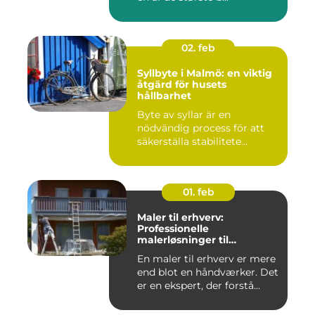
02. feb
Syllbyte i Malmö: en viktig
åtgärd för husets
hållbarhet
Byte av syllar är en
nödvändig process för att
säkerställa stabilitete...
01. feb
Maler til erhverv:
Professionelle
malerløsninger til
virksomheder
En maler til erhverv er mere
end blot en håndværker. Det
er en ekspert, der forstå...