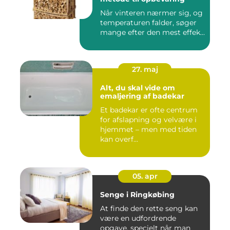
Når vinteren nærmer sig, og
temperaturen falder, søger
mange efter den mest effek...
27. maj
Alt, du skal vide om
emaljering af badekar
Et badekar er ofte centrum
for afslapning og velvære i
hjemmet – men med tiden
kan overf...
05. apr
Senge i Ringkøbing
At finde den rette seng kan
være en udfordrende
opgave, specielt når man