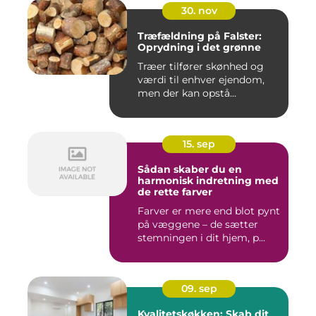
30. nov
Træfældning på Falster:
Oprydning i det grønne
Træer tilfører skønhed og
værdi til enhver ejendom,
men der kan opstå...
15. sep
Sådan skaber du en
harmonisk indretning med
de rette farver
Farver er mere end blot pynt
på væggene – de sætter
stemningen i dit hjem, p...
09. sep
Kvalitetskøkken: Skab dit