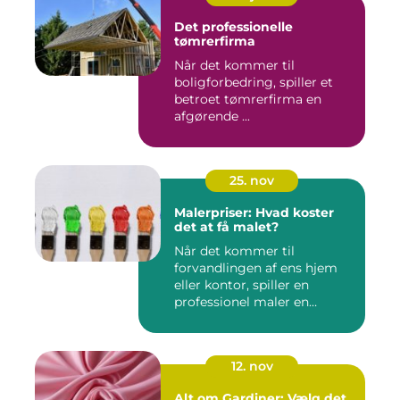
Det professionelle
tømrerfirma
Når det kommer til
boligforbedring, spiller et
betroet tømrerfirma en
afgørende ...
25. nov
Malerpriser: Hvad koster
det at få malet?
Når det kommer til
forvandlingen af ens hjem
eller kontor, spiller en
professionel maler en
afgørend...
12. nov
Alt om Gardiner: Vælg det