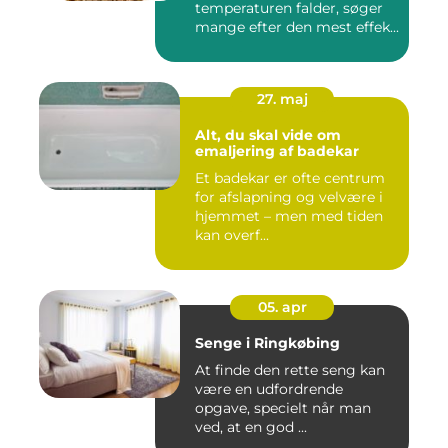
temperaturen falder, søger
mange efter den mest effek...
27. maj
Alt, du skal vide om
emaljering af badekar
Et badekar er ofte centrum
for afslapning og velvære i
hjemmet – men med tiden
kan overf...
05. apr
Senge i Ringkøbing
At finde den rette seng kan
være en udfordrende
opgave, specielt når man
ved, at en god ...