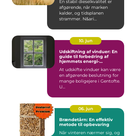
En stabil dieselkvalitet er
afgørende, når marken
kalder, og tidsplanen
strammer. N&ari...
10. jun
Udskiftning af vinduer: En
guide til forbedring af
hjemmets energi-
effektivitet
At udskifte vinduer kan være
en afgørende beslutning for
mange boligejere i Gentofte.
U...
06. jun
Brændetårn: En effektiv
metode til opbevaring
Når vinteren nærmer sig, og