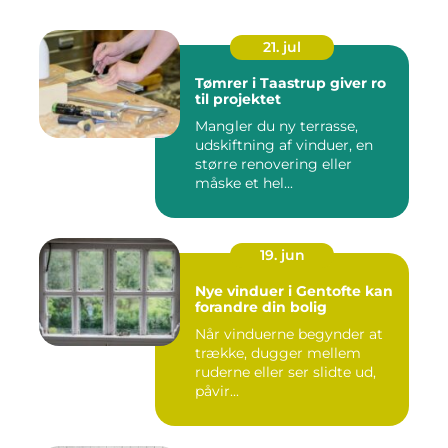
21. jul
Tømrer i Taastrup giver ro
til projektet
Mangler du ny terrasse,
udskiftning af vinduer, en
større renovering eller
måske et hel...
19. jun
Nye vinduer i Gentofte kan
forandre din bolig
Når vinduerne begynder at
trække, dugger mellem
ruderne eller ser slidte ud,
påvir...