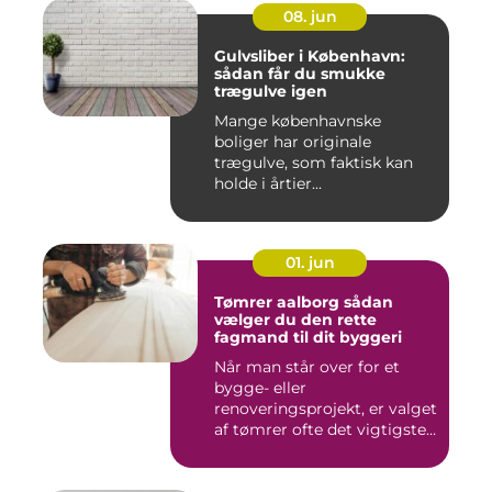
08. jun
Gulvsliber i København:
sådan får du smukke
trægulve igen
Mange københavnske
boliger har originale
trægulve, som faktisk kan
holde i årtier...
01. jun
Tømrer aalborg sådan
vælger du den rette
fagmand til dit byggeri
Når man står over for et
bygge- eller
renoveringsprojekt, er valget
af tømrer ofte det vigtigste
skr...