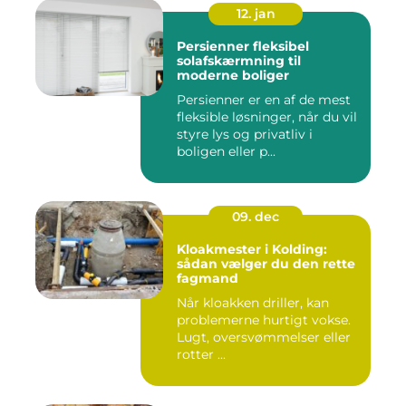
12. jan
Persienner fleksibel
solafskærmning til
moderne boliger
Persienner er en af de mest
fleksible løsninger, når du vil
styre lys og privatliv i
boligen eller p...
09. dec
Kloakmester i Kolding:
sådan vælger du den rette
fagmand
Når kloakken driller, kan
problemerne hurtigt vokse.
Lugt, oversvømmelser eller
rotter ...