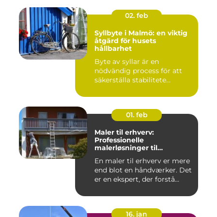
02. feb
Syllbyte i Malmö: en viktig
åtgärd för husets
hållbarhet
Byte av syllar är en
nödvändig process för att
säkerställa stabilitete...
01. feb
Maler til erhverv:
Professionelle
malerløsninger til
virksomheder
En maler til erhverv er mere
end blot en håndværker. Det
er en ekspert, der forstå...
16. jan