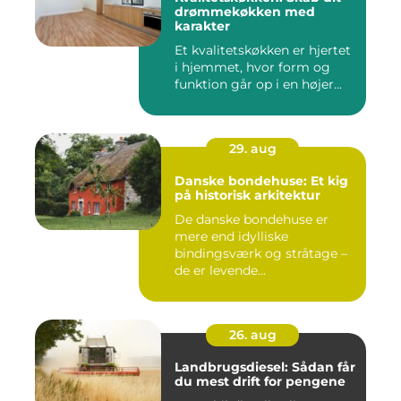
drømmekøkken med
karakter
Et kvalitetskøkken er hjertet
i hjemmet, hvor form og
funktion går op i en højer...
29. aug
Danske bondehuse: Et kig
på historisk arkitektur
De danske bondehuse er
mere end idylliske
bindingsværk og stråtage –
de er levende...
26. aug
Landbrugsdiesel: Sådan får
du mest drift for pengene