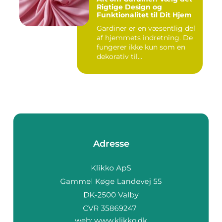
Rigtige Design og
Funktionalitet til Dit Hjem
Gardiner er en væsentlig del
af hjemmets indretning. De
fungerer ikke kun som en
dekorativ til...
Adresse
web:
www.klikko.dk