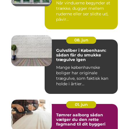
Når vinduerne begynder at
trække, dugger mellem
ruderne eller ser slidte ud,
påvir...
08. jun
Gulvsliber i København:
sådan får du smukke
trægulve igen
Mange københavnske
boliger har originale
trægulve, som faktisk kan
holde i årtier...
01. jun
Tømrer aalborg sådan
vælger du den rette
fagmand til dit byggeri