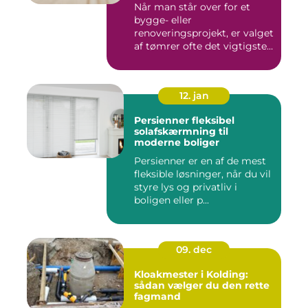
Når man står over for et
bygge- eller
renoveringsprojekt, er valget
af tømrer ofte det vigtigste
skr...
12. jan
Persienner fleksibel
solafskærmning til
moderne boliger
Persienner er en af de mest
fleksible løsninger, når du vil
styre lys og privatliv i
boligen eller p...
09. dec
Kloakmester i Kolding:
sådan vælger du den rette
fagmand