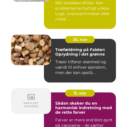
Når kloakken driller, kan
problemerne hurtigt vokse.
Lugt, oversvømmelser eller
rotter ...
30. nov
Træfældning på Falster:
Oprydning i det grønne
Træer tilfører skønhed og
værdi til enhver ejendom,
men der kan opstå...
15. sep
Sådan skaber du en
harmonisk indretning med
de rette farver
Farver er mere end blot pynt
på væggene – de sætter