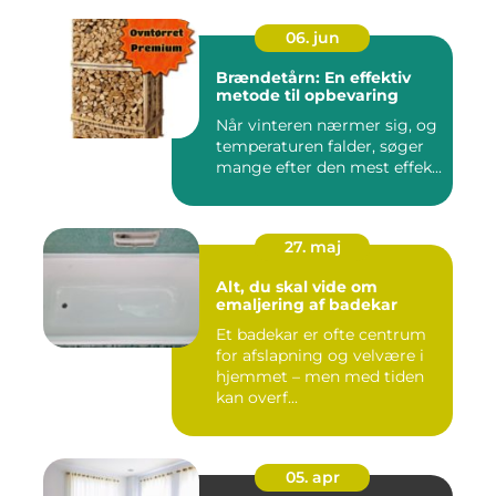
06. jun
Brændetårn: En effektiv
metode til opbevaring
Når vinteren nærmer sig, og
temperaturen falder, søger
mange efter den mest effek...
27. maj
Alt, du skal vide om
emaljering af badekar
Et badekar er ofte centrum
for afslapning og velvære i
hjemmet – men med tiden
kan overf...
05. apr