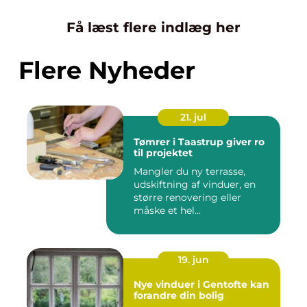
Få læst flere indlæg her
Flere Nyheder
21. jul
Tømrer i Taastrup giver ro
til projektet
Mangler du ny terrasse,
udskiftning af vinduer, en
større renovering eller
måske et hel...
19. jun
Nye vinduer i Gentofte kan
forandre din bolig