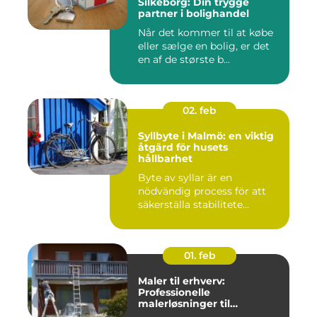
Silkeborg: Din trygge
partner i bolighandel
Når det kommer til at købe
eller sælge en bolig, er det
en af de største b...
02. feb
Syllbyte i Malmö: en viktig
åtgärd för husets
hållbarhet
Byte av syllar är en
nödvändig process för att
säkerställa stabilitete...
01. feb
Maler til erhverv:
Professionelle
malerløsninger til
virksomheder