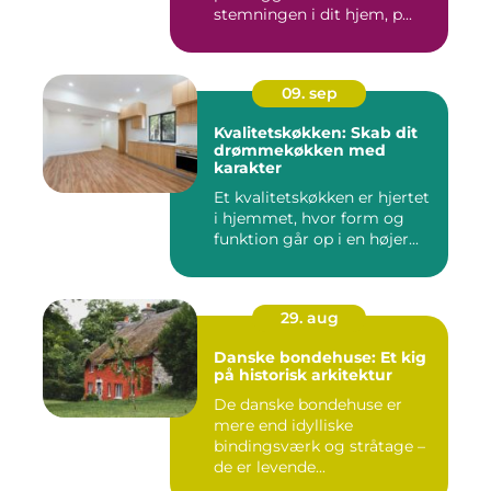
stemningen i dit hjem, p...
09. sep
Kvalitetskøkken: Skab dit
drømmekøkken med
karakter
Et kvalitetskøkken er hjertet
i hjemmet, hvor form og
funktion går op i en højer...
29. aug
Danske bondehuse: Et kig
på historisk arkitektur
De danske bondehuse er
mere end idylliske
bindingsværk og stråtage –
de er levende...