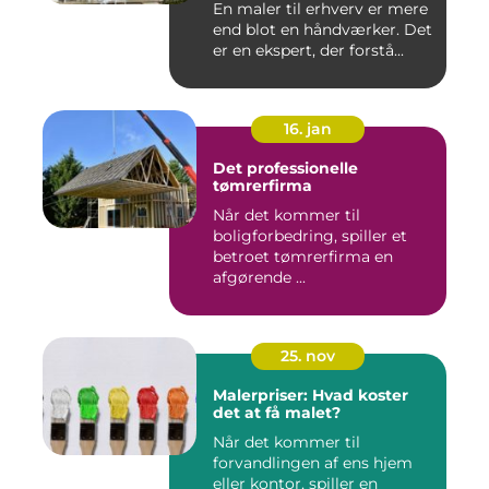
En maler til erhverv er mere
end blot en håndværker. Det
er en ekspert, der forstå...
16. jan
Det professionelle
tømrerfirma
Når det kommer til
boligforbedring, spiller et
betroet tømrerfirma en
afgørende ...
25. nov
Malerpriser: Hvad koster
det at få malet?
Når det kommer til
forvandlingen af ens hjem
eller kontor, spiller en