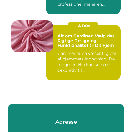
professionel maler en
afgørend...
12. nov
Alt om Gardiner: Vælg det
Rigtige Design og
Funktionalitet til Dit Hjem
Gardiner er en væsentlig del
af hjemmets indretning. De
fungerer ikke kun som en
dekorativ til...
Adresse