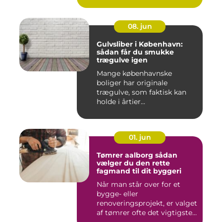
08. jun
Gulvsliber i København:
sådan får du smukke
trægulve igen
Mange københavnske
boliger har originale
trægulve, som faktisk kan
holde i årtier...
01. jun
Tømrer aalborg sådan
vælger du den rette
fagmand til dit byggeri
Når man står over for et
bygge- eller
renoveringsprojekt, er valget
af tømrer ofte det vigtigste