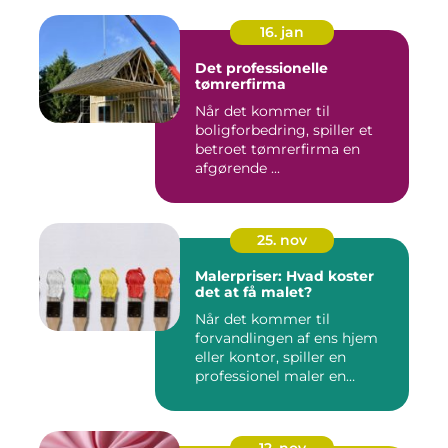
16. jan
Det professionelle
tømrerfirma
Når det kommer til
boligforbedring, spiller et
betroet tømrerfirma en
afgørende ...
25. nov
Malerpriser: Hvad koster
det at få malet?
Når det kommer til
forvandlingen af ens hjem
eller kontor, spiller en
professionel maler en
afgørend...