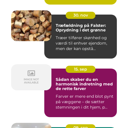
30. nov
Træfældning på Falster:
Oprydning i det grønne
Træer tilfører skønhed og
værdi til enhver ejendom,
men der kan opstå...
15. sep
Sådan skaber du en
harmonisk indretning med
de rette farver
Farver er mere end blot pynt
på væggene – de sætter
stemningen i dit hjem, p...
09. sep