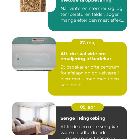
metode til opbevaring
Når vinteren nærmer sig, og
temperaturen falder, søger
mange efter den mest effek...
27. maj
Alt, du skal vide om
emaljering af badekar
Et badekar er ofte centrum
for afslapning og velvære i
hjemmet – men med tiden
kan overf...
05. apr
Senge i Ringkøbing
At finde den rette seng kan
være en udfordrende
opgave, specielt når man