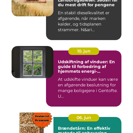
Landbrugsdiesel: Sådan får
du mest drift for pengene
En stabil dieselkvalitet er
afgørende, når marken
kalder, og tidsplanen
strammer. N&ari...
10. jun
Udskiftning af vinduer: En
guide til forbedring af
hjemmets energi-
effektivitet
At udskifte vinduer kan være
en afgørende beslutning for
mange boligejere i Gentofte.
U...
06. jun
Brændetårn: En effektiv