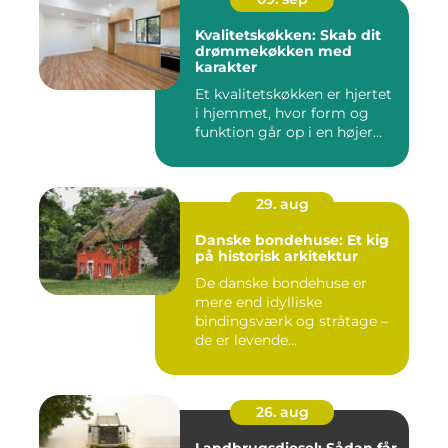
Kvalitetskøkken: Skab dit
drømmekøkken med
karakter
Et kvalitetskøkken er hjertet
i hjemmet, hvor form og
funktion går op i en højer...
29. aug
Danske bondehuse: Et kig
på historisk arkitektur
De danske bondehuse er
mere end idylliske
bindingsværk og stråtage –
de er levende...
26. aug