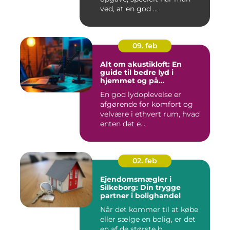
ved, at en god ...
09. feb
Alt om akustikloft: En
guide til bedre lyd i
hjemmet og på
arbejdspladsen
En god lydoplevelse er
afgørende for komfort og
velvære i ethvert rum, hvad
enten det e...
02. feb
Ejendomsmægler i
Silkeborg: Din trygge
partner i bolighandel
Når det kommer til at købe
eller sælge en bolig, er det
en af de største b...