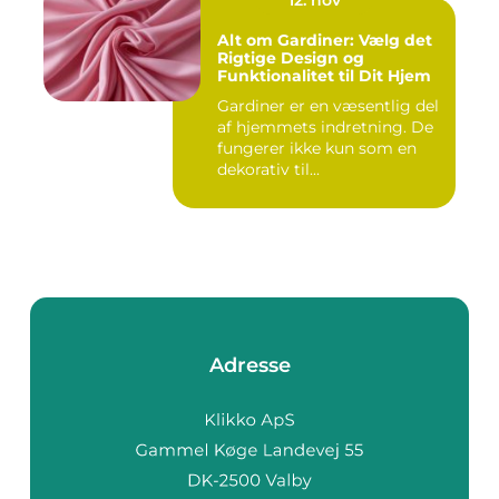
12. nov
Alt om Gardiner: Vælg det
Rigtige Design og
Funktionalitet til Dit Hjem
Gardiner er en væsentlig del
af hjemmets indretning. De
fungerer ikke kun som en
dekorativ til...
Adresse