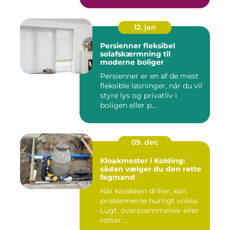
skr...
12. jan
Persienner fleksibel
solafskærmning til
moderne boliger
Persienner er en af de mest
fleksible løsninger, når du vil
styre lys og privatliv i
boligen eller p...
09. dec
Kloakmester i Kolding:
sådan vælger du den rette
fagmand
Når kloakken driller, kan
problemerne hurtigt vokse.
Lugt, oversvømmelser eller
rotter ...