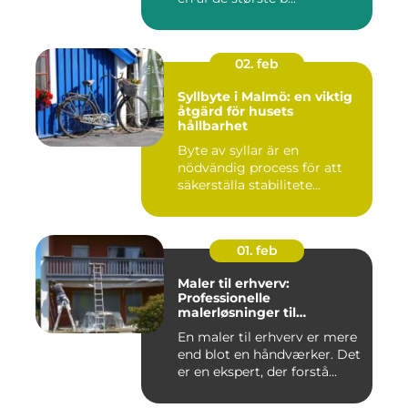
02. feb
Syllbyte i Malmö: en viktig
åtgärd för husets
hållbarhet
Byte av syllar är en
nödvändig process för att
säkerställa stabilitete...
01. feb
Maler til erhverv:
Professionelle
malerløsninger til
virksomheder
En maler til erhverv er mere
end blot en håndværker. Det
er en ekspert, der forstå...