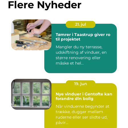
Flere Nyheder
21. jul
Tømrer i Taastrup giver ro
til projektet
Mangler du ny terrasse,
udskiftning af vinduer, en
større renovering eller
måske et hel...
19. jun
Nye vinduer i Gentofte kan
forandre din bolig
Når vinduerne begynder at
trække, dugger mellem
ruderne eller ser slidte ud,
påvir...