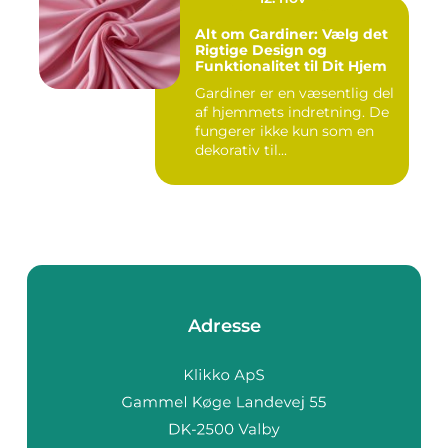
Alt om Gardiner: Vælg det
Rigtige Design og
Funktionalitet til Dit Hjem
Gardiner er en væsentlig del
af hjemmets indretning. De
fungerer ikke kun som en
dekorativ til...
Adresse