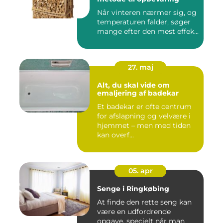
Når vinteren nærmer sig, og
temperaturen falder, søger
mange efter den mest effek...
27. maj
Alt, du skal vide om
emaljering af badekar
Et badekar er ofte centrum
for afslapning og velvære i
hjemmet – men med tiden
kan overf...
05. apr
Senge i Ringkøbing
At finde den rette seng kan
være en udfordrende
opgave, specielt når man