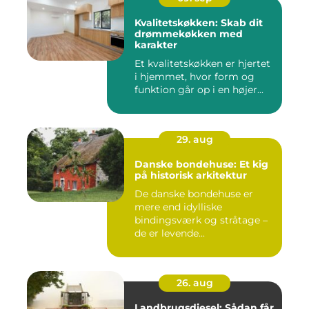
Kvalitetskøkken: Skab dit
drømmekøkken med
karakter
Et kvalitetskøkken er hjertet
i hjemmet, hvor form og
funktion går op i en højer...
29. aug
Danske bondehuse: Et kig
på historisk arkitektur
De danske bondehuse er
mere end idylliske
bindingsværk og stråtage –
de er levende...
26. aug
Landbrugsdiesel: Sådan får