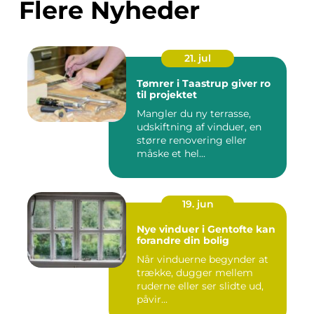
Flere Nyheder
21. jul
Tømrer i Taastrup giver ro
til projektet
Mangler du ny terrasse,
udskiftning af vinduer, en
større renovering eller
måske et hel...
19. jun
Nye vinduer i Gentofte kan
forandre din bolig
Når vinduerne begynder at
trække, dugger mellem
ruderne eller ser slidte ud,
påvir...