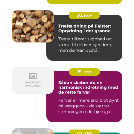
30. nov
Træfældning på Falster:
Oprydning i det grønne
Træer tilfører skønhed og
værdi til enhver ejendom,
men der kan opstå...
15. sep
Sådan skaber du en
harmonisk indretning med
de rette farver
Farver er mere end blot pynt
på væggene – de sætter
stemningen i dit hjem, p...
09. sep