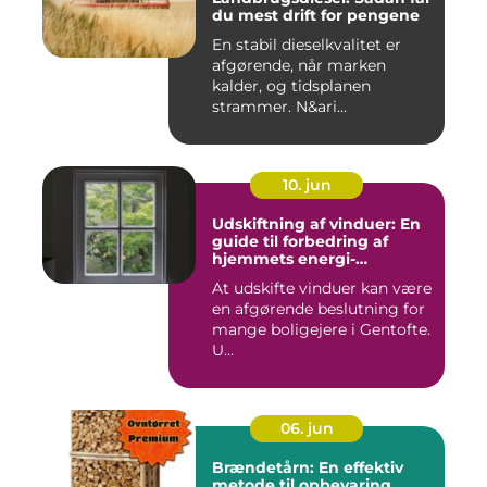
du mest drift for pengene
En stabil dieselkvalitet er
afgørende, når marken
kalder, og tidsplanen
strammer. N&ari...
10. jun
Udskiftning af vinduer: En
guide til forbedring af
hjemmets energi-
effektivitet
At udskifte vinduer kan være
en afgørende beslutning for
mange boligejere i Gentofte.
U...
06. jun
Brændetårn: En effektiv
metode til opbevaring