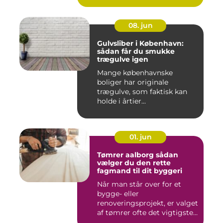
08. jun
Gulvsliber i København:
sådan får du smukke
trægulve igen
Mange københavnske
boliger har originale
trægulve, som faktisk kan
holde i årtier...
01. jun
Tømrer aalborg sådan
vælger du den rette
fagmand til dit byggeri
Når man står over for et
bygge- eller
renoveringsprojekt, er valget
af tømrer ofte det vigtigste
skr...