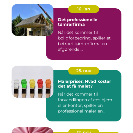
16. jan
Det professionelle
tømrerfirma
Når det kommer til
boligforbedring, spiller et
betroet tømrerfirma en
afgørende ...
25. nov
Malerpriser: Hvad koster
det at få malet?
Når det kommer til
forvandlingen af ens hjem
eller kontor, spiller en
professionel maler en
afgørend...
12. nov