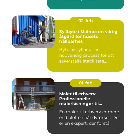
02. feb
Syllbyte i Malmö: en viktig
åtgärd för husets
hållbarhet
Byte av syllar är en
nödvändig process för att
säkerställa stabilitete...
01. feb
Maler til erhverv:
Professionelle
malerløsninger til
virksomheder
En maler til erhverv er mere
end blot en håndværker. Det
er en ekspert, der forstå...