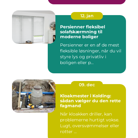
12. jan
Persienner fleksibel
solafskærmning til
moderne boliger
Persienner er en af de mest
fleksible løsninger, når du vil
styre lys og privatliv i
boligen eller p...
09. dec
Kloakmester i Kolding:
sådan vælger du den rette
fagmand
Når kloakken driller, kan
problemerne hurtigt vokse.
Lugt, oversvømmelser eller
rotter ...