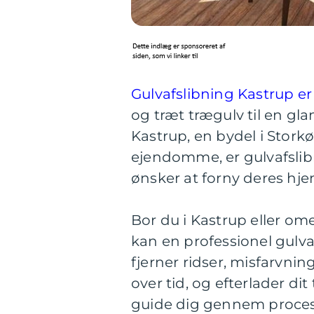
Gulvafslibning Kastrup e
og træt trægulv til en gla
Kastrup, en bydel i Sto
ejendomme, er gulvafslib
ønsker at forny deres hje
Bor du i Kastrup eller ome
kan en professionel gulva
fjerner ridser, misfarvn
over tid, og efterlader di
guide dig gennem proces