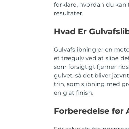
forklare, hvordan du kan 
resultater.
Hvad Er Gulvafsli
Gulvafslibning er en meto
et trægulv ved at slibe d
som forsigtigt fjerner ri
gulvet, så det bliver jæv
trin, som slibning med gro
en glat finish.
Forberedelse før 