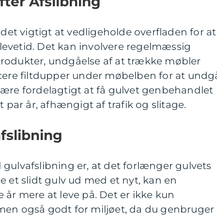
fter Afslibning
 det vigtigt at vedligeholde overfladen for at
evetid. Det kan involvere regelmæssig
rodukter, undgåelse af at trække møbler
acere filtdupper under møbelben for at undg
være fordelagtigt at få gulvet genbehandlet
 par år, afhængigt af trafik og slitage.
fslibning
gulvafslibning er, at det forlænger gulvets
ifte et slidt gulv ud med et nyt, kan en
 år mere at leve på. Det er ikke kun
men også godt for miljøet, da du genbruger