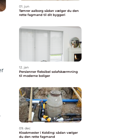
01. jun
Tømrer aalborg sådan vælger du den
rette fagmand til dit byggeri
12. jan
er
Persienner fleksibel solafskærmning
til moderne boliger
å
r
09. dec
Kloakmester i Kolding: sådan vælger
du den rette fagmand