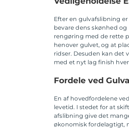
Vedligeholdelse E
Efter en gulvafslibning er
bevare dens skønhed og l
rengøring med de rette p
henover gulvet, og at pl
ridser. Desuden kan det 
med et nyt lag finish hvert
Fordele ved Gulva
En af hovedfordelene ved 
levetid. I stedet for at sk
afslibning give det mange
økonomisk fordelagtigt, 