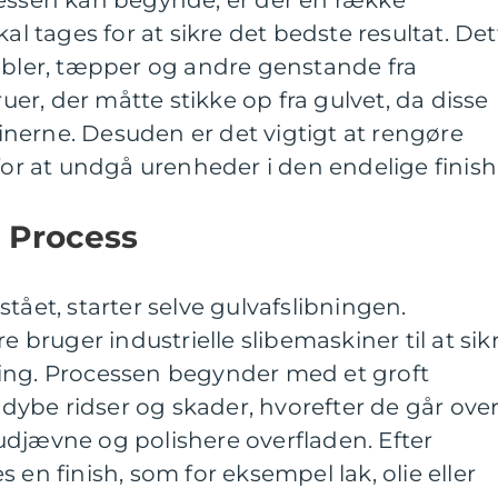
cessen kan begynde, er der en række
kal tages for at sikre det bedste resultat. Det
øbler, tæpper og andre genstande fra
r, der måtte stikke op fra gulvet, da disse
nerne. Desuden er det vigtigt at rengøre
for at undgå urenheder i den endelige finish
s Process
tået, starter selve gulvafslibningen.
e bruger industrielle slibemaskiner til at sik
ing. Processen begynder med et groft
e dybe ridser og skader, hvorefter de går ove
at udjævne og polishere overfladen. Efter
 en finish, som for eksempel lak, olie eller