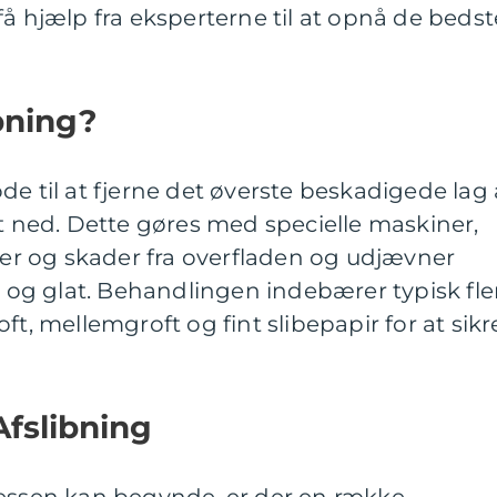
få hjælp fra eksperterne til at opnå de bedst
bning?
de til at fjerne det øverste beskadigede lag 
et ned. Dette gøres med specielle maskiner,
dser og skader fra overfladen og udjævner
nt og glat. Behandlingen indebærer typisk fle
ft, mellemgroft og fint slibepapir for at sikr
Afslibning