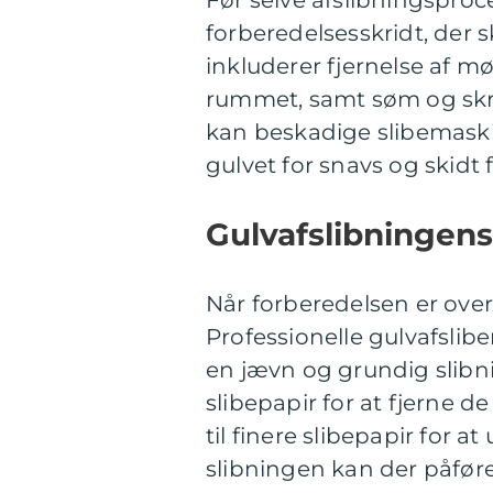
Før selve afslibningspro
forberedelsesskridt, der s
inkluderer fjernelse af m
rummet, samt søm og skrue
kan beskadige slibemaski
gulvet for snavs og skidt 
Gulvafslibningen
Når forberedelsen er overs
Professionelle gulvafsliber
en jævn og grundig slibn
slibepapir for at fjerne d
til finere slibepapir for 
slibningen kan der påføres