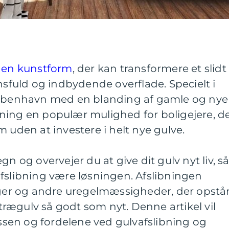
r en kunstform
, der kan transformere et slidt
nsfuld og indbydende overflade. Specielt i
rkøbenhavn med en blanding af gamle og nye
ning en populær mulighed for boligejere, d
m uden at investere i helt nye gulve.
gn og overvejer du at give dit gulv nyt liv, s
fslibning være løsningen. Afslibningen
inger og andre uregelmæssigheder, der opstå
t trægulv så godt som nyt. Denne artikel vil
sen og fordelene ved gulvafslibning og