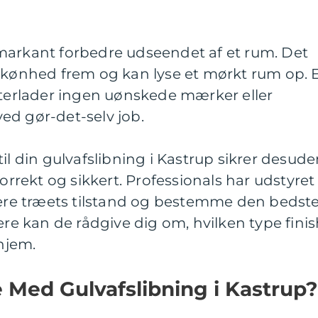
markant forbedre udseendet af et rum. Det
 skønhed frem og kan lyse et mørkt rum op. 
fterlader ingen uønskede mærker eller
ed gør-det-selv job.
il din gulvafslibning i Kastrup sikrer desude
korrekt og sikkert. Professionals har udstyret
rdere træets tilstand og bestemme den bedst
 kan de rådgive dig om, hvilken type finis
 hjem.
Med Gulvafslibning i Kastrup?