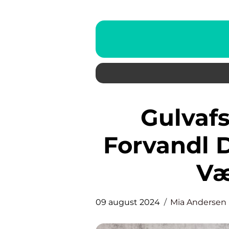
Gulvafslibning Kastrup:
Forvandl D
Væ
09 august 2024
Mia Andersen