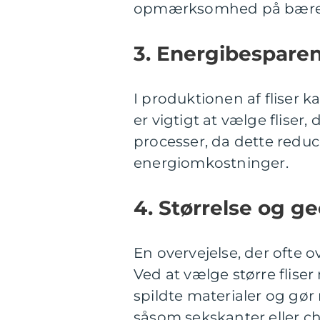
opmærksomhed på bæredy
3. Energibespare
I produktionen af fliser k
er vigtigt at vælge fliser,
processer, da dette redu
energiomkostninger.
4. Størrelse og ge
En overvejelse, der ofte o
Ved at vælge større fliser
spildte materialer og gø
såsom sekskanter eller c