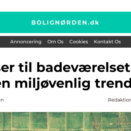
BOLIGNØRDEN.
dk
Annoncering
Om Os
Cookies
Kontakt Os
en miljøvenlig tren
en
Redaktio