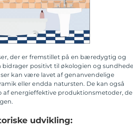
ser, der er fremstillet på en bæredygtig og
 bidrager positivt til økologien og sundhed
fliser kan være lavet af genanvendelige
eramik eller endda natursten. De kan også
p af energieffektive produktionsmetoder, de
ngen.
toriske udvikling: