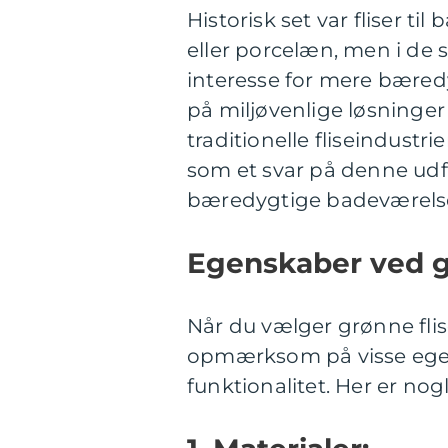
Historisk set var fliser t
eller porcelæn, men i de s
interesse for mere bæredy
på miljøvenlige løsninge
traditionelle fliseindustr
som et svar på denne ud
bæredygtige badeværels
Egenskaber ved gr
Når du vælger grønne flise
opmærksom på visse egen
funktionalitet. Her er nogl