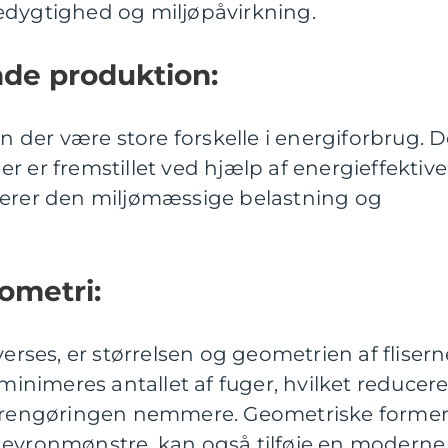
gtighed og miljøpåvirkning.
nde produktion:
an der være store forskelle i energiforbrug. D
 der er fremstillet ved hjælp af energieffektive
cerer den miljømæssige belastning og
ometri:
verses, er størrelsen og geometrien af flisern
 minimeres antallet af fuger, hvilket reducere
r rengøringen nemmere. Geometriske former
hevronmønstre, kan også tilføje en moderne