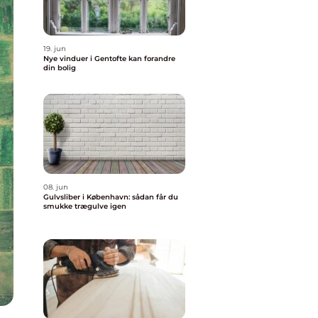
19. jun
Nye vinduer i Gentofte kan forandre
din bolig
08. jun
Gulvsliber i København: sådan får du
smukke trægulve igen