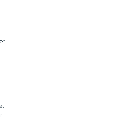
et
e.
r
,