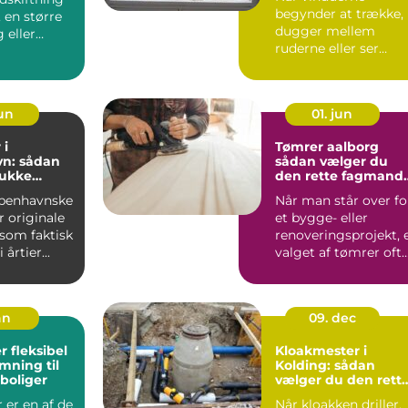
begynder at trække,
, en større
dugger mellem
 eller
ruderne eller ser
l...
slidte ud, påvir...
jun
01. jun
 i
Tømrer aalborg
n: sådan
sådan vælger du
mukke
den rette fagmand
igen
til dit byggeri
benhavnske
Når man står over fo
r originale
et bygge- eller
 som faktisk
renoveringsprojekt, 
 årtier...
valget af tømrer oft
det vigtigste skr...
an
09. dec
bel
Kloakmester i
mning til
Kolding: sådan
boliger
vælger du den rett
fagmand
 er en af de
Når kloakken driller,