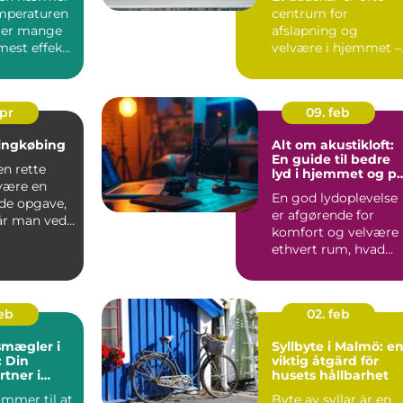
emperaturen
centrum for
øger mange
afslapning og
est effek...
velvære i hjemmet –
men med tiden kan
overf...
apr
09. feb
Ringkøbing
Alt om akustikloft:
En guide til bedre
en rette
lyd i hjemmet og p
være en
arbejdspladsen
En god lydoplevelse
de opgave,
er afgørende for
år man ved,
komfort og velvære 
..
ethvert rum, hvad
enten det e...
feb
02. feb
mægler i
Syllbyte i Malmö: e
: Din
viktig åtgärd för
rtner i
husets hållbarhet
del
ommer til at
Byte av syllar är en