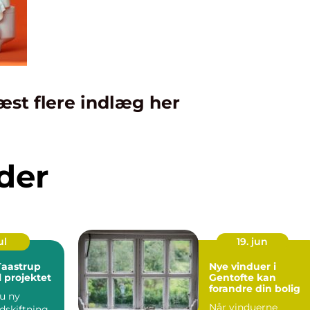
æst flere indlæg her
der
ul
19. jun
Taastrup
Nye vinduer i
il projektet
Gentofte kan
forandre din bolig
u ny
Når vinduerne
udskiftning