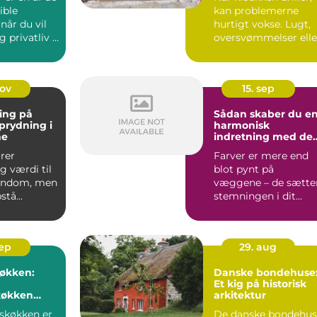
ible
kan problemerne
 når du vil
hurtigt vokse. Lugt,
g privatliv i
oversvømmelser elle
er p...
rotter ...
nov
15. sep
ing på
Sådan skaber du e
Oprydning i
harmonisk
ne
indretning med de
rette farver
ører
Farver er mere end
g værdi til
blot pynt på
jendom, men
væggene – de sætte
tå...
stemningen i dit
hjem, p...
sep
29. aug
køkken:
Danske bondehuse
Et kig på historisk
økken
arkitektur
kter
tskøkken er
De danske bondehus