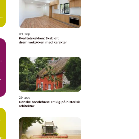
r
09. sep
Kvalitetskøkken: Skab dit
drømmekøkken med karakter
n
r
29. aug
Danske bondehuse: Et kig på historisk
arkitektur
:
e