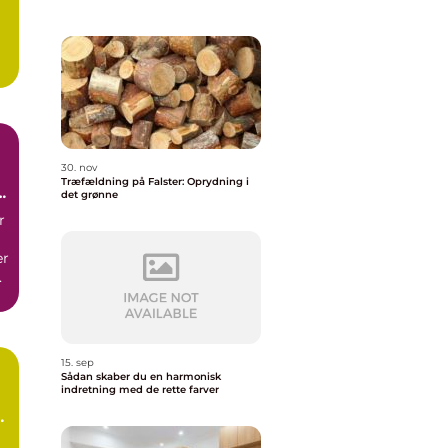
30. nov
Træfældning på Falster: Oprydning i
det grønne
r
er
e
15. sep
Sådan skaber du en harmonisk
indretning med de rette farver
e