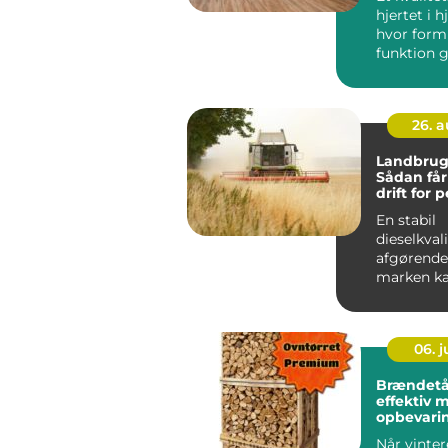
hjertet i 
hvor form
funktion g
højer...
26. 
Landbrugs
Sådan får
drift for
En stabil
dieselkvali
afgørende
marken ka
tidsplane
N&ari...
06. 
Brændetå
effektiv m
opbevari
Når vinte