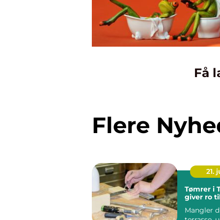
Få l
Flere Nyhe
21. j
Tømrer i 
giver ro t
Mangler d
terrasse, 