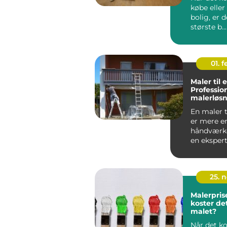
købe eller
bolig, er d
største b...
01. 
Maler til 
Professio
malerløsn
virksomh
En maler t
er mere e
håndværke
en ekspert
forstå...
25. 
Malerpris
koster det
malet?
Når det k