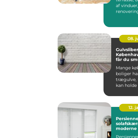
af vinduer
renovering
måske et he
08. 
Gulvsliber
Københav
får du s
trægulve 
Mange kø
boliger ha
trægulve,
kan holde i
12. j
Persienner fleksi
solafskær
moderne 
Persienner