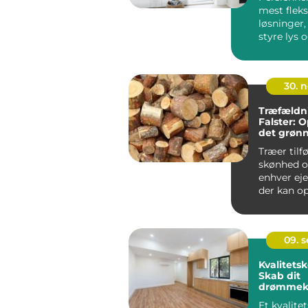
mest fleks
løsninger,
styre lys o
boligen ell
30. 
Træfældn
Falster: 
det grøn
Træer tilf
skønhed o
enhver e
der kan ops
09. 
Kvalitets
Skab dit
drømmek
med kara
Et kvalite