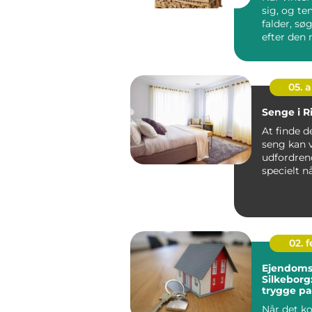
sig, og t
falder, s
efter den m
05. 
Senge i 
At finde d
seng kan 
udfordren
specielt n
at en god .
02. 
Ejendoms
Silkeborg
trygge pa
bolighan
Når det k