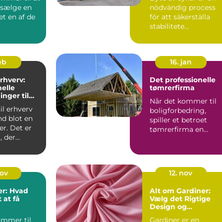
 sælge en
nödvändig process
et en af de
för att säkerställa
stabilitete...
feb
16. jan
erhverv:
Det professionelle
nelle
tømrerfirma
inger til
Når det kommer til
eder
il erhverv
boligforbedring,
nd blot en
spiller et betroet
r. Det er
tømrerfirma en
, der
afgørende ...
nov
12. nov
er: Hvad
Alt om Gardiner:
 at få
Vælg det Rigtige
Design og
Funktionalitet til Di
ommer til
Gardiner er en