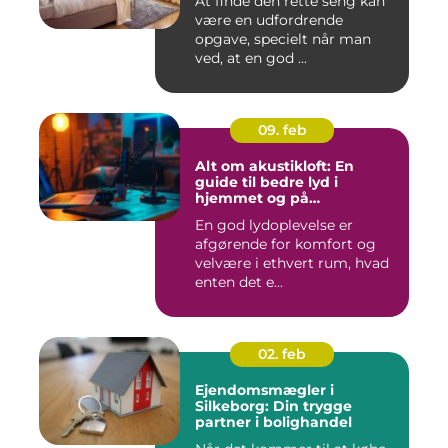
At finde den rette seng kan
være en udfordrende
opgave, specielt når man
ved, at en god ...
09. feb
Alt om akustikloft: En
guide til bedre lyd i
hjemmet og på
arbejdspladsen
En god lydoplevelse er
afgørende for komfort og
velvære i ethvert rum, hvad
enten det e...
02. feb
Ejendomsmægler i
Silkeborg: Din trygge
partner i bolighandel