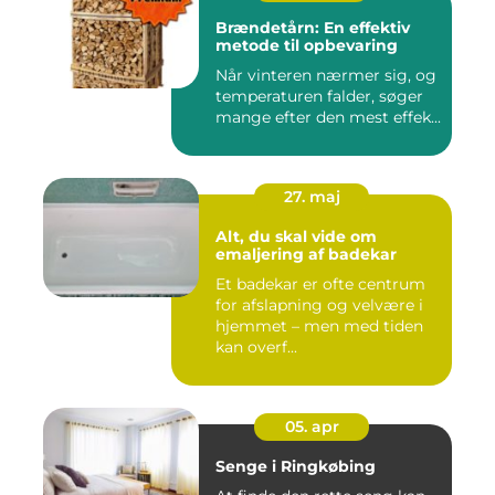
Brændetårn: En effektiv
metode til opbevaring
Når vinteren nærmer sig, og
temperaturen falder, søger
mange efter den mest effek...
27. maj
Alt, du skal vide om
emaljering af badekar
Et badekar er ofte centrum
for afslapning og velvære i
hjemmet – men med tiden
kan overf...
05. apr
Senge i Ringkøbing