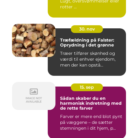
Lugt, oversvømmelser eller
rotter ...
30. nov
Træfældning på Falster:
Oprydning i det grønne
Træer tilfører skønhed og
værdi til enhver ejendom,
men der kan opstå...
15. sep
Sådan skaber du en
harmonisk indretning med
de rette farver
Farver er mere end blot pynt
på væggene – de sætter
stemningen i dit hjem, p...