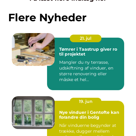
Flere Nyheder
21. jul
Tømrer i Taastrup giver ro
til projektet
Mangler du ny terrasse,
udskiftning af vinduer, en
større renovering eller
måske et hel...
19. jun
Nye vinduer i Gentofte kan
forandre din bolig
Når vinduerne begynder at
trække, dugger mellem