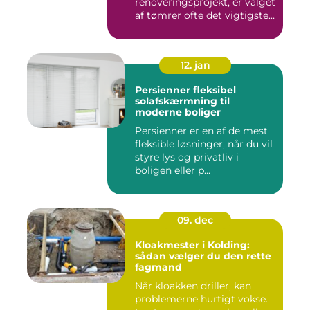
renoveringsprojekt, er valget
af tømrer ofte det vigtigste
skr...
12. jan
Persienner fleksibel
solafskærmning til
moderne boliger
Persienner er en af de mest
fleksible løsninger, når du vil
styre lys og privatliv i
boligen eller p...
09. dec
Kloakmester i Kolding:
sådan vælger du den rette
fagmand
Når kloakken driller, kan
problemerne hurtigt vokse.