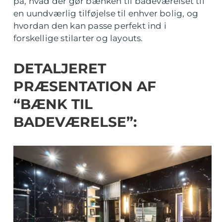
på, hvad der gør bænken til badeværelset til
en uundværlig tilføjelse til enhver bolig, og
hvordan den kan passe perfekt ind i
forskellige stilarter og layouts.
DETALJERET
PRÆSENTATION AF
“BÆNK TIL
BADEVÆRELSE”: