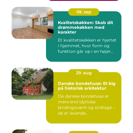
09. sep
Kvalitetskøkken: Skab dit
drømmekøkken med
karakter
Et kvalitetskøkken er hjertet
i hjemmet, hvor form og
funktion går op i en højer...
29. aug
Danske bondehuse: Et kig
på historisk arkitektur
De danske bondehuse er
mere end idylliske
bindingsværk og stråtage –
de er levende...