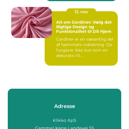
12. nov
Alt om Gardiner: Vælg det
Rigtige Design og
Funktionalitet til Dit Hjem
Gardiner er en væsentlig del
af hjemmets indretning. De
fungerer ikke kun som en
dekorativ til...
Adresse