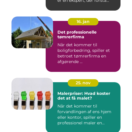
er en ekspert, der forstå...
16. jan
Det professionelle
tømrerfirma
Når det kommer til
boligforbedring, spiller et
betroet tømrerfirma en
afgørende ...
25. nov
Malerpriser: Hvad koster
det at få malet?
Når det kommer til
forvandlingen af ens hjem
eller kontor, spiller en
professionel maler en
afgørend...