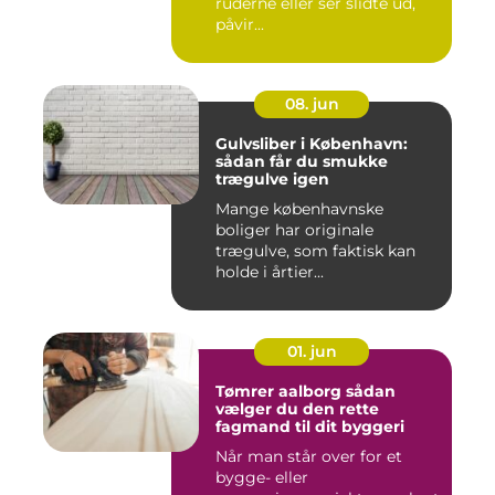
ruderne eller ser slidte ud,
påvir...
08. jun
Gulvsliber i København:
sådan får du smukke
trægulve igen
Mange københavnske
boliger har originale
trægulve, som faktisk kan
holde i årtier...
01. jun
Tømrer aalborg sådan
vælger du den rette
fagmand til dit byggeri
Når man står over for et
bygge- eller