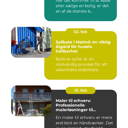
Når det kommer til at købe
eller sælge en bolig, er det
en af de største b...
02. feb
Syllbyte i Malmö: en viktig
åtgärd för husets
hållbarhet
Byte av syllar är en
nödvändig process för att
säkerställa stabilitete...
01. feb
Maler til erhverv:
Professionelle
malerløsninger til
virksomheder
En maler til erhverv er mere
end blot en håndværker. Det