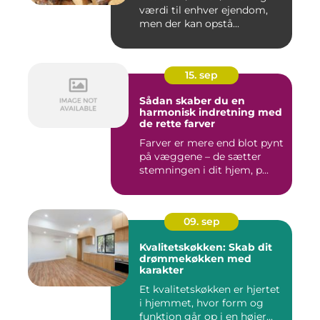
værdi til enhver ejendom,
men der kan opstå...
15. sep
Sådan skaber du en
harmonisk indretning med
de rette farver
Farver er mere end blot pynt
på væggene – de sætter
stemningen i dit hjem, p...
09. sep
Kvalitetskøkken: Skab dit
drømmekøkken med
karakter
Et kvalitetskøkken er hjertet
i hjemmet, hvor form og
funktion går op i en højer...