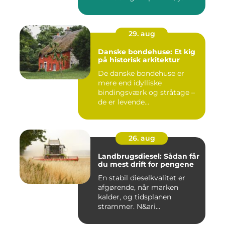
29. aug
Danske bondehuse: Et kig
på historisk arkitektur
De danske bondehuse er
mere end idylliske
bindingsværk og stråtage –
de er levende...
26. aug
Landbrugsdiesel: Sådan får
du mest drift for pengene
En stabil dieselkvalitet er
afgørende, når marken
kalder, og tidsplanen
strammer. N&ari...