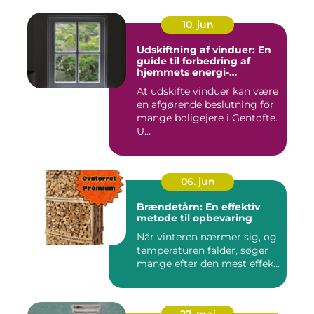
10. jun
Udskiftning af vinduer: En
guide til forbedring af
hjemmets energi-
effektivitet
At udskifte vinduer kan være
en afgørende beslutning for
mange boligejere i Gentofte.
U...
06. jun
Brændetårn: En effektiv
metode til opbevaring
Når vinteren nærmer sig, og
temperaturen falder, søger
mange efter den mest effek...