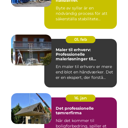
hållbarhet
Byte av syllar är en
nödvändig process för att
säkerställa stabilitete...
01. feb
Maler til erhverv:
Professionelle
malerløsninger til
virksomheder
En maler til erhverv er mere
end blot en håndværker. Det
er en ekspert, der forstå...
16. jan
Det professionelle
tømrerfirma
Når det kommer til
boligforbedring, spiller et