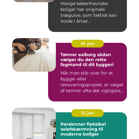
Mange københavnske
boliger har originale
trægulve, som faktisk kan
holde i årtier...
01. jun
Tømrer aalborg sådan
vælger du den rette
fagmand til dit byggeri
Når man står over for et
bygge- eller
renoveringsprojekt, er valget
af tømrer ofte det vigtigste
skr...
12. jan
Persienner fleksibel
solafskærmning til
moderne boliger