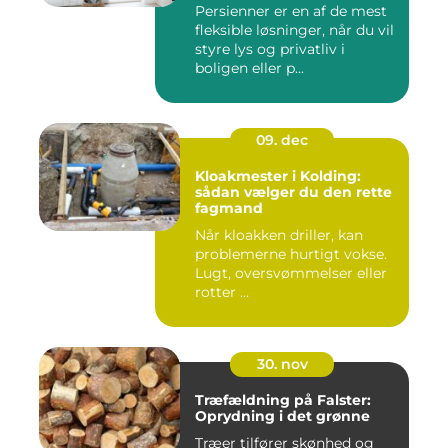
Persienner er en af de mest
fleksible løsninger, når du vil
styre lys og privatliv i
boligen eller p...
09. dec
Kloakmester i Kolding:
sådan vælger du den rette
fagmand
Når kloakken driller, kan
problemerne hurtigt vokse.
Lugt, oversvømmelser eller
rotter ...
30. nov
Træfældning på Falster:
Oprydning i det grønne
Træer tilfører skønhed og