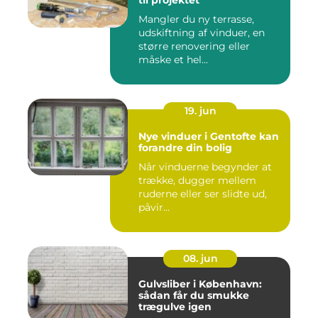
til projektet
Mangler du ny terrasse,
udskiftning af vinduer, en
større renovering eller
måske et hel...
19. jun
Nye vinduer i Gentofte kan
forandre din bolig
Når vinduerne begynder at
trække, dugger mellem
ruderne eller ser slidte ud,
påvir...
08. jun
Gulvsliber i København:
sådan får du smukke
trægulve igen