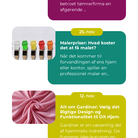
betroet tømrerfirma en
afgørende ...
25. nov
Malerpriser: Hvad koster
det at få malet?
Når det kommer til
forvandlingen af ens hjem
eller kontor, spiller en
professionel maler en
afgørend...
12. nov
Alt om Gardiner: Vælg det
Rigtige Design og
Funktionalitet til Dit Hjem
Gardiner er en væsentlig del
af hjemmets indretning. De
fungerer ikke kun som en