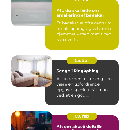
27. maj
Alt, du skal vide om
emaljering af badekar
Et badekar er ofte centrum
for afslapning og velvære i
hjemmet – men med tiden
kan overf...
05. apr
Senge i Ringkøbing
At finde den rette seng kan
være en udfordrende
opgave, specielt når man
ved, at en god ...
09. feb
Alt om akustikloft: En