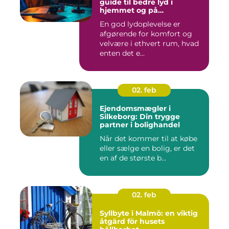
guide til bedre lyd i
hjemmet og på
arbejdspladsen
En god lydoplevelse er
afgørende for komfort og
velvære i ethvert rum, hvad
enten det e...
02. feb
Ejendomsmægler i
Silkeborg: Din trygge
partner i bolighandel
Når det kommer til at købe
eller sælge en bolig, er det
en af de største b...
02. feb
Syllbyte i Malmö: en viktig
åtgärd för husets