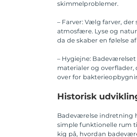
skimmelproblemer.
– Farver: Vælg farver, de
atmosfære. Lyse og naturl
da de skaber en følelse af
– Hygiejne: Badeværelset 
materialer og overflader,
over for bakterieopbygni
Historisk udvikli
Badeværelse indretning h
simple funktionelle rum t
kig på, hvordan badevær