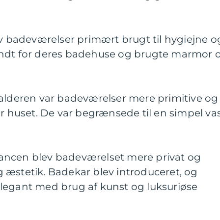
ev badeværelser primært brugt til hygiejne o
endt for deres badehuse og brugte marmor 
lalderen var badeværelser mere primitive og
or huset. De var begrænsede til en simpel va
ancen blev badeværelset mere privat og
 æstetik. Badekar blev introduceret, og
legant med brug af kunst og luksuriøse