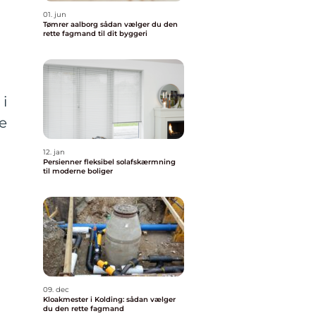
01. jun
Tømrer aalborg sådan vælger du den
rette fagmand til dit byggeri
n
 i
e
12. jan
Persienner fleksibel solafskærmning
til moderne boliger
09. dec
Kloakmester i Kolding: sådan vælger
du den rette fagmand