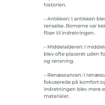
historien.
– Antikken: I antikken bl
renselse. Romerne var k
fliser til indretningen.
– Middelalderen: I midde
blev ofte placeret uden f
og rensning.
– Renæssancen: I renæss
fokuserede på komfort og
indretningen blev mere e
materialer.