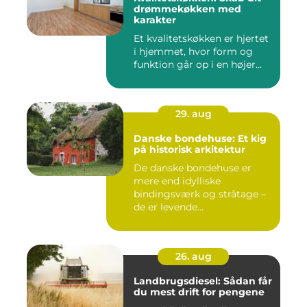
drømmekøkken med
karakter
Et kvalitetskøkken er hjertet
i hjemmet, hvor form og
funktion går op i en højer...
29. aug
Danske bondehuse: Et kig
på historisk arkitektur
De danske bondehuse er
mere end idylliske
bindingsværk og stråtage –
de er levende...
26. aug
Landbrugsdiesel: Sådan får
du mest drift for pengene