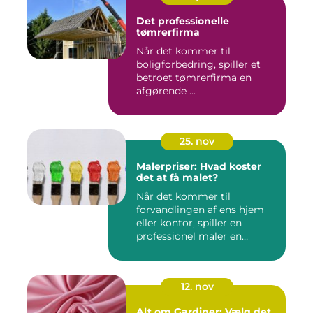
Det professionelle
tømrerfirma
Når det kommer til
boligforbedring, spiller et
betroet tømrerfirma en
afgørende ...
25. nov
Malerpriser: Hvad koster
det at få malet?
Når det kommer til
forvandlingen af ens hjem
eller kontor, spiller en
professionel maler en
afgørend...
12. nov
Alt om Gardiner: Vælg det