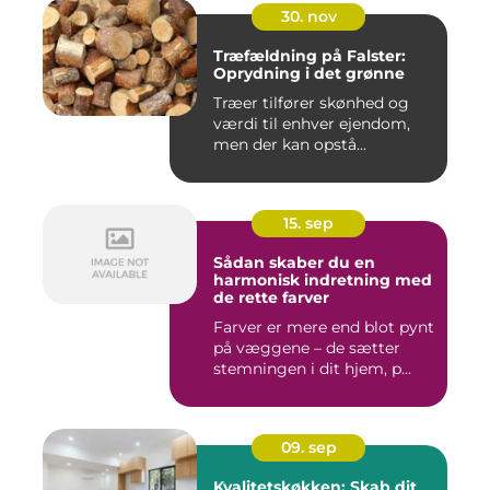
30. nov
Træfældning på Falster:
Oprydning i det grønne
Træer tilfører skønhed og
værdi til enhver ejendom,
men der kan opstå...
15. sep
Sådan skaber du en
harmonisk indretning med
de rette farver
Farver er mere end blot pynt
på væggene – de sætter
stemningen i dit hjem, p...
09. sep
Kvalitetskøkken: Skab dit