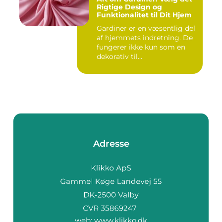
Rigtige Design og
Funktionalitet til Dit Hjem
Gardiner er en væsentlig del
af hjemmets indretning. De
fungerer ikke kun som en
dekorativ til...
Adresse
web:
www.klikko.dk