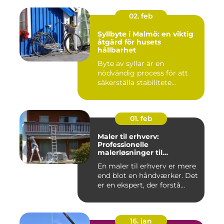
02. feb
Syllbyte i Malmö: en viktig
åtgärd för husets
hållbarhet
Byte av syllar är en
nödvändig process för att
säkerställa stabilitete...
01. feb
Maler til erhverv:
Professionelle
malerløsninger til
virksomheder
En maler til erhverv er mere
end blot en håndværker. Det
er en ekspert, der forstå...
16. jan