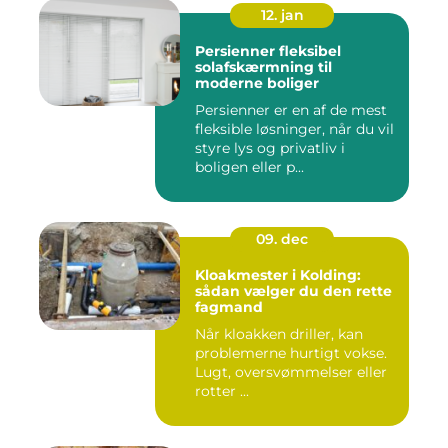
12. jan
Persienner fleksibel
solafskærmning til
moderne boliger
Persienner er en af de mest
fleksible løsninger, når du vil
styre lys og privatliv i
boligen eller p...
09. dec
Kloakmester i Kolding:
sådan vælger du den rette
fagmand
Når kloakken driller, kan
problemerne hurtigt vokse.
Lugt, oversvømmelser eller
rotter ...