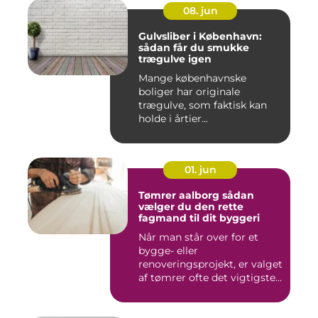
08. jun
Gulvsliber i København:
sådan får du smukke
trægulve igen
Mange københavnske
boliger har originale
trægulve, som faktisk kan
holde i årtier...
01. jun
Tømrer aalborg sådan
vælger du den rette
fagmand til dit byggeri
Når man står over for et
bygge- eller
renoveringsprojekt, er valget
af tømrer ofte det vigtigste
skr...