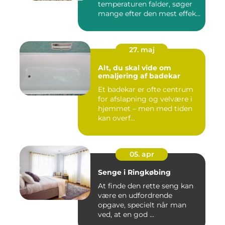
temperaturen falder, søger
mange efter den mest effek...
27. maj
Alt, du skal vide om
emaljering af badekar
Et badekar er ofte centrum
for afslapning og velvære i
hjemmet – men med tiden
kan overf...
05. apr
Senge i Ringkøbing
At finde den rette seng kan
være en udfordrende
opgave, specielt når man
ved, at en god ...