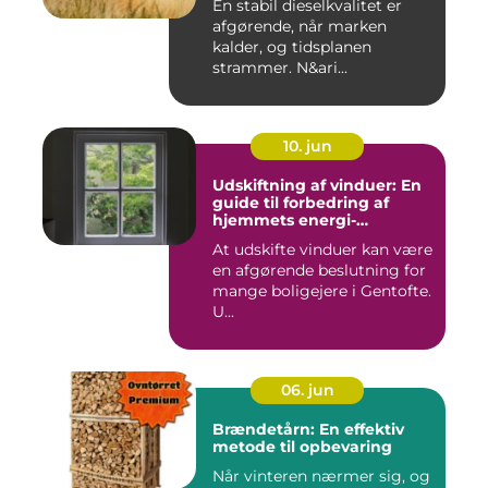
En stabil dieselkvalitet er
afgørende, når marken
kalder, og tidsplanen
strammer. N&ari...
10. jun
Udskiftning af vinduer: En
guide til forbedring af
hjemmets energi-
effektivitet
At udskifte vinduer kan være
en afgørende beslutning for
mange boligejere i Gentofte.
U...
06. jun
Brændetårn: En effektiv
metode til opbevaring
Når vinteren nærmer sig, og