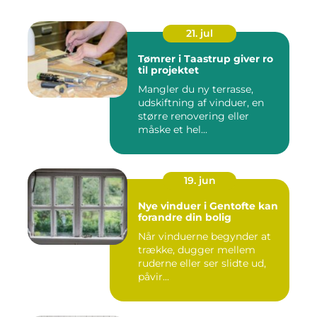
21. jul
Tømrer i Taastrup giver ro
til projektet
Mangler du ny terrasse,
udskiftning af vinduer, en
større renovering eller
måske et hel...
19. jun
Nye vinduer i Gentofte kan
forandre din bolig
Når vinduerne begynder at
trække, dugger mellem
ruderne eller ser slidte ud,
påvir...