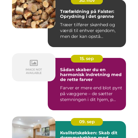
30. nov
Træfældning på Falster:
Oprydning i det grønne
Træer tilfører skønhed og
værdi til enhver ejendom,
men der kan opstå...
15. sep
Sådan skaber du en
harmonisk indretning med
de rette farver
Farver er mere end blot pynt
på væggene – de sætter
stemningen i dit hjem, p...
09. sep
Kvalitetskøkken: Skab dit
drømmekøkken med