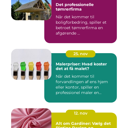
Det professionelle
tømrerfirma
Når det kommer til
boligforbedring, spiller et
betroet tømrerfirma en
afgørende ...
25. nov
Malerpriser: Hvad koster
det at få malet?
Når det kommer til
forvandlingen af ens hjem
eller kontor, spiller en
professionel maler en
afgørend...
12. nov
Alt om Gardiner: Vælg det