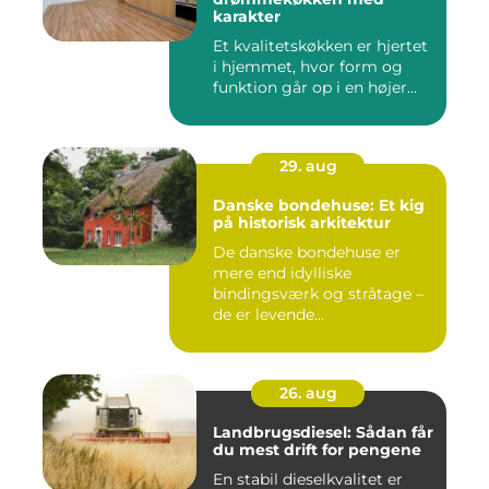
karakter
Et kvalitetskøkken er hjertet
i hjemmet, hvor form og
funktion går op i en højer...
29. aug
Danske bondehuse: Et kig
på historisk arkitektur
De danske bondehuse er
mere end idylliske
bindingsværk og stråtage –
de er levende...
26. aug
Landbrugsdiesel: Sådan får
du mest drift for pengene
En stabil dieselkvalitet er