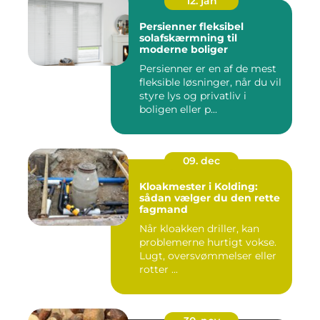
12. jan
Persienner fleksibel
solafskærmning til
moderne boliger
Persienner er en af de mest
fleksible løsninger, når du vil
styre lys og privatliv i
boligen eller p...
09. dec
Kloakmester i Kolding:
sådan vælger du den rette
fagmand
Når kloakken driller, kan
problemerne hurtigt vokse.
Lugt, oversvømmelser eller
rotter ...