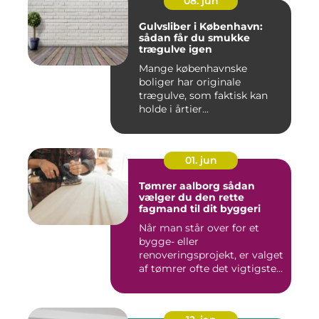
08. jun
Gulvsliber i København:
sådan får du smukke
trægulve igen
Mange københavnske
boliger har originale
trægulve, som faktisk kan
holde i årtier...
01. jun
Tømrer aalborg sådan
vælger du den rette
fagmand til dit byggeri
Når man står over for et
bygge- eller
renoveringsprojekt, er valget
af tømrer ofte det vigtigste
skr...