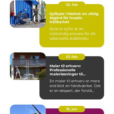
02. feb
Syllbyte i Malmö: en viktig
åtgärd för husets
hållbarhet
Byte av syllar är en
nödvändig process för att
säkerställa stabilitete...
01. feb
Maler til erhverv:
Professionelle
malerløsninger til
virksomheder
En maler til erhverv er mere
end blot en håndværker. Det
er en ekspert, der forstå...
16. jan