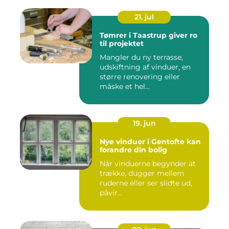
21. jul
Tømrer i Taastrup giver ro
til projektet
Mangler du ny terrasse,
udskiftning af vinduer, en
større renovering eller
måske et hel...
19. jun
Nye vinduer i Gentofte kan
forandre din bolig
Når vinduerne begynder at
trække, dugger mellem
ruderne eller ser slidte ud,
påvir...