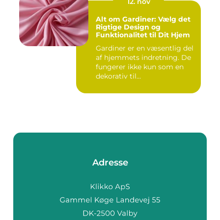
12. nov
Alt om Gardiner: Vælg det
Rigtige Design og
Funktionalitet til Dit Hjem
Gardiner er en væsentlig del
af hjemmets indretning. De
fungerer ikke kun som en
dekorativ til...
Adresse