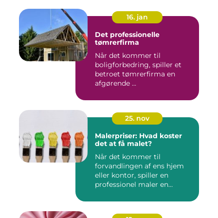
16. jan
Det professionelle
tømrerfirma
Når det kommer til
boligforbedring, spiller et
betroet tømrerfirma en
afgørende ...
25. nov
Malerpriser: Hvad koster
det at få malet?
Når det kommer til
forvandlingen af ens hjem
eller kontor, spiller en
professionel maler en
afgørend...