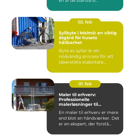
en af de største b...
02. feb
Syllbyte i Malmö: en viktig
åtgärd för husets
hållbarhet
Byte av syllar är en
nödvändig process för att
säkerställa stabilitete...
01. feb
Maler til erhverv:
Professionelle
malerløsninger til
virksomheder
En maler til erhverv er mere
end blot en håndværker. Det
er en ekspert, der forstå...