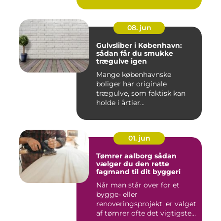
08. jun
Gulvsliber i København:
sådan får du smukke
trægulve igen
Mange københavnske
boliger har originale
trægulve, som faktisk kan
holde i årtier...
01. jun
Tømrer aalborg sådan
vælger du den rette
fagmand til dit byggeri
Når man står over for et
bygge- eller
renoveringsprojekt, er valget
af tømrer ofte det vigtigste