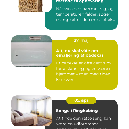
metode til opbevaring
Når vinteren nærmer sig, og
temperaturen falder, søger
mange efter den mest effek...
27. maj
Alt, du skal vide om
emaljering af badekar
Et badekar er ofte centrum
for afslapning og velvære i
hjemmet – men med tiden
kan overf...
05. apr
Senge i Ringkøbing
At finde den rette seng kan
være en udfordrende