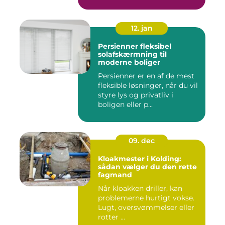
skr...
12. jan
Persienner fleksibel
solafskærmning til
moderne boliger
Persienner er en af de mest
fleksible løsninger, når du vil
styre lys og privatliv i
boligen eller p...
09. dec
Kloakmester i Kolding:
sådan vælger du den rette
fagmand
Når kloakken driller, kan
problemerne hurtigt vokse.
Lugt, oversvømmelser eller
rotter ...