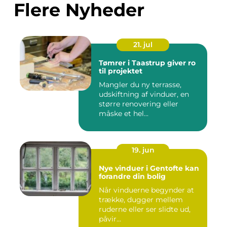
Flere Nyheder
21. jul
Tømrer i Taastrup giver ro
til projektet
Mangler du ny terrasse,
udskiftning af vinduer, en
større renovering eller
måske et hel...
19. jun
Nye vinduer i Gentofte kan
forandre din bolig
Når vinduerne begynder at
trække, dugger mellem
ruderne eller ser slidte ud,
påvir...