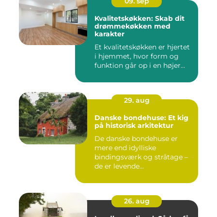
09. sep
Kvalitetskøkken: Skab dit
drømmekøkken med
karakter
Et kvalitetskøkken er hjertet
i hjemmet, hvor form og
funktion går op i en højer...
29. aug
Danske bondehuse: Et kig
på historisk arkitektur
De danske bondehuse er
mere end idylliske
bindingsværk og stråtage –
de er levende...
26. aug