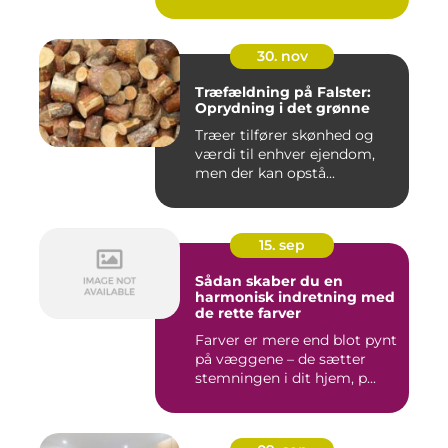
30. nov
Træfældning på Falster:
Oprydning i det grønne
Træer tilfører skønhed og
værdi til enhver ejendom,
men der kan opstå...
15. sep
Sådan skaber du en
harmonisk indretning med
de rette farver
Farver er mere end blot pynt
på væggene – de sætter
stemningen i dit hjem, p...