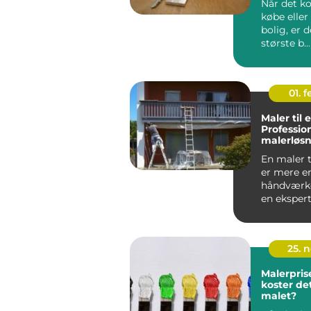
Når det k
købe eller
bolig, er d
største b...
01. 
Maler til 
Professio
malerløsn
virksomh
En maler t
er mere e
håndværke
en ekspert
forstå...
25. 
Malerpris
koster det
malet?