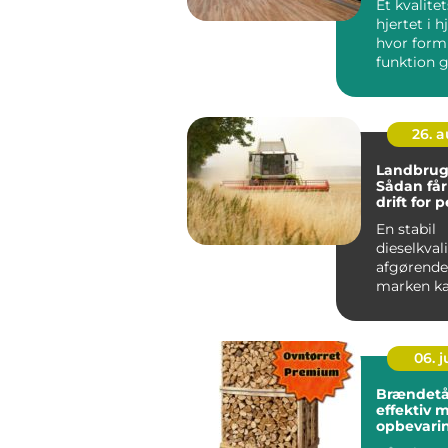
Et kvalite
hjertet i 
hvor form
funktion g
højer...
26. 
Landbrugs
Sådan får
drift for
En stabil
dieselkvali
afgørende
marken ka
tidsplane
N&ari...
06. 
Brændetå
effektiv m
opbevari