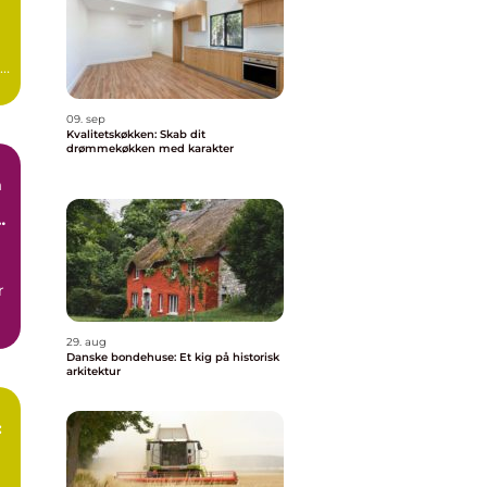
r
09. sep
Kvalitetskøkken: Skab dit
drømmekøkken med karakter
n
r
29. aug
Danske bondehuse: Et kig på historisk
arkitektur
: