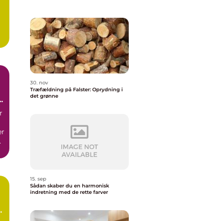
30. nov
Træfældning på Falster: Oprydning i
det grønne
r
er
e
15. sep
Sådan skaber du en harmonisk
indretning med de rette farver
e