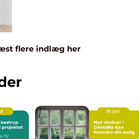
æst flere indlæg her
der
ul
19. jun
Taastrup
Nye vinduer i
il projektet
Gentofte kan
forandre din bolig
u ny