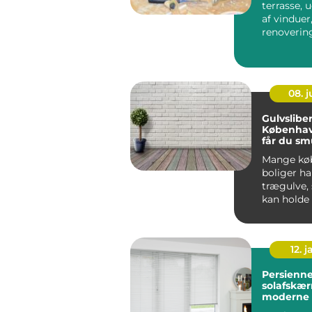
terrasse, 
af vinduer
renovering
måske et he
08. 
Gulvsliber
Københav
får du s
trægulve 
Mange kø
boliger ha
trægulve,
kan holde i
12. j
Persienner fleksi
solafskær
moderne 