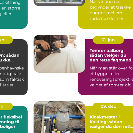
Når vinduerne
udskiftning
begynder at trække,
, en større
dugger mellem
 eller
ruderne eller ser
l...
slidte ud, påvir...
jun
01. jun
 i
Tømrer aalborg
n: sådan
sådan vælger du
mukke
den rette fagmand
igen
til dit byggeri
benhavnske
Når man står over fo
r originale
et bygge- eller
 som faktisk
renoveringsprojekt, 
 årtier...
valget af tømrer oft
det vigtigste skr...
an
09. dec
bel
Kloakmester i
mning til
Kolding: sådan
boliger
vælger du den rett
fagmand