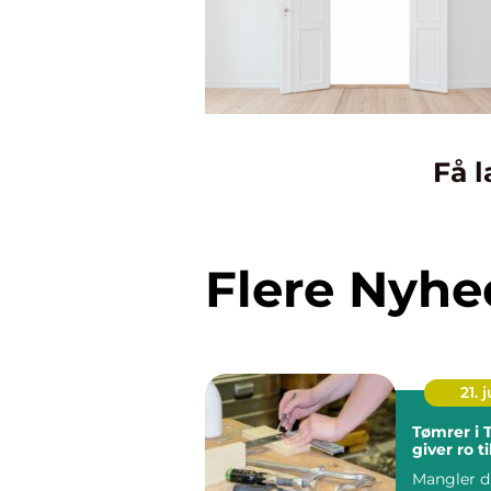
Få l
Flere Nyhe
21. j
Tømrer i 
giver ro t
Mangler d