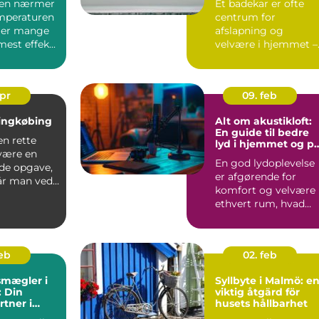
ren nærmer
Et badekar er ofte
emperaturen
centrum for
øger mange
afslapning og
est effek...
velvære i hjemmet –
men med tiden kan
overf...
apr
09. feb
Ringkøbing
Alt om akustikloft:
En guide til bedre
en rette
lyd i hjemmet og p
være en
arbejdspladsen
En god lydoplevelse
de opgave,
er afgørende for
år man ved,
komfort og velvære 
..
ethvert rum, hvad
enten det e...
feb
02. feb
mægler i
Syllbyte i Malmö: e
: Din
viktig åtgärd för
rtner i
husets hållbarhet
del