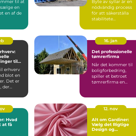
ommer til at
Byte av syllar är en
 sælge en
nödvändig process
et en af de
för att säkerställa
stabilitete...
feb
16. jan
erhverv:
Det professionelle
nelle
tømrerfirma
inger til
Når det kommer til
eder
il erhverv
boligforbedring,
nd blot en
spiller et betroet
r. Det er
tømrerfirma en
, der
afgørende ...
nov
12. nov
er: Hvad
Alt om Gardiner:
 at få
Vælg det Rigtige
Design og
Funktionalitet til Di