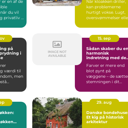
 er en af de
Når kloakken driller,
ible
kan problemerne
 når du vil
hurtigt vokse. Lugt,
g privatliv i
oversvømmelser elle
er p...
rotter ...
nov
15. sep
ing på
Sådan skaber du e
Oprydning i
harmonisk
ne
indretning med de
rette farver
ører
Farver er mere end
g værdi til
blot pynt på
jendom, men
væggene – de sætte
tå...
stemningen i dit
hjem, p...
sep
29. aug
køkken:
Danske bondehuse
Et kig på historisk
økken
arkitektur
kter