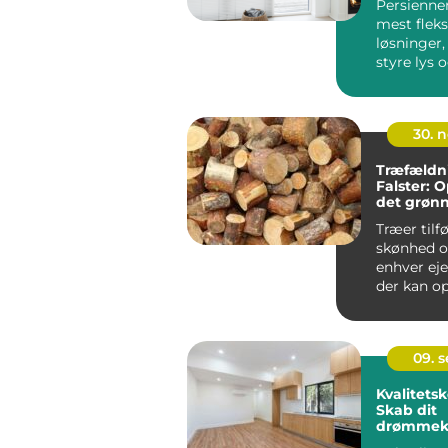
Persienner
mest fleks
løsninger,
styre lys o
boligen ell
30. 
Træfældn
Falster: 
det grøn
Træer tilf
skønhed o
enhver e
der kan ops
09. 
Kvalitets
Skab dit
drømmek
med kara