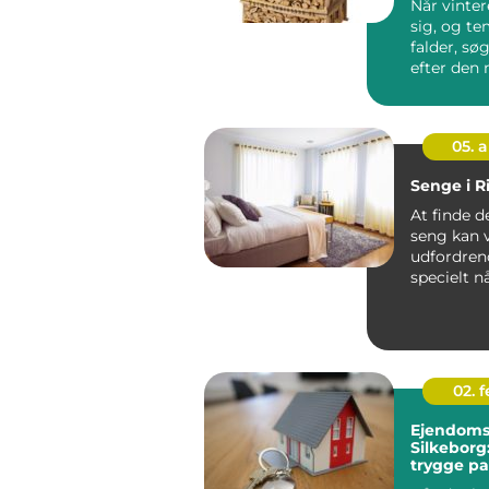
Når vinte
sig, og t
falder, s
efter den m
05. 
Senge i 
At finde d
seng kan 
udfordren
specielt n
at en god .
02. 
Ejendoms
Silkeborg
trygge pa
bolighan