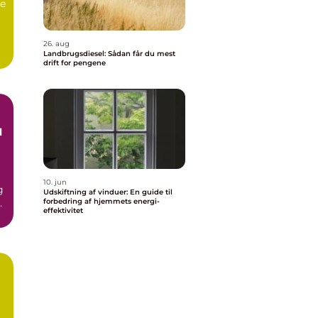
e
26. aug
Landbrugsdiesel: Sådan får du mest
drift for pengene
l
10. jun
g
Udskiftning af vinduer: En guide til
e
forbedring af hjemmets energi-
effektivitet