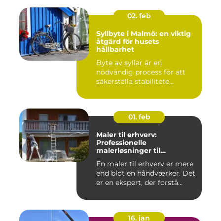
02. feb
Syllbyte i Malmö: en viktig
åtgärd för husets
hållbarhet
Byte av syllar är en
nödvändig process för att
säkerställa stabilitete...
01. feb
Maler til erhverv:
Professionelle
malerløsninger til
virksomheder
En maler til erhverv er mere
end blot en håndværker. Det
er en ekspert, der forstå...
16. jan