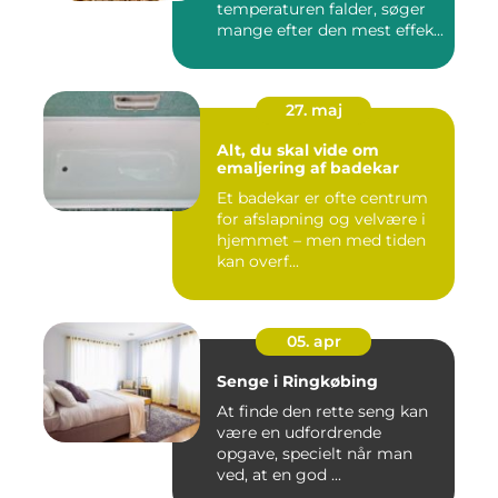
temperaturen falder, søger
mange efter den mest effek...
27. maj
Alt, du skal vide om
emaljering af badekar
Et badekar er ofte centrum
for afslapning og velvære i
hjemmet – men med tiden
kan overf...
05. apr
Senge i Ringkøbing
At finde den rette seng kan
være en udfordrende
opgave, specielt når man
ved, at en god ...