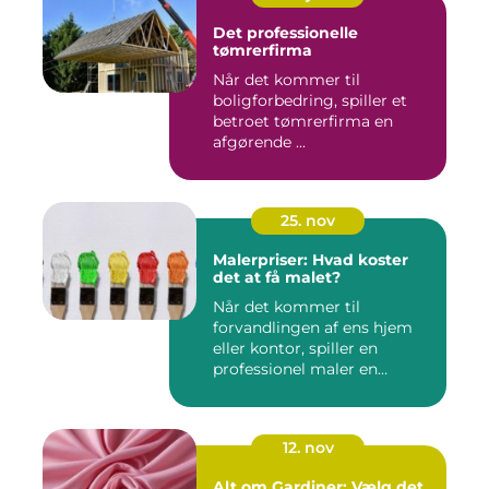
Det professionelle
tømrerfirma
Når det kommer til
boligforbedring, spiller et
betroet tømrerfirma en
afgørende ...
25. nov
Malerpriser: Hvad koster
det at få malet?
Når det kommer til
forvandlingen af ens hjem
eller kontor, spiller en
professionel maler en
afgørend...
12. nov
Alt om Gardiner: Vælg det