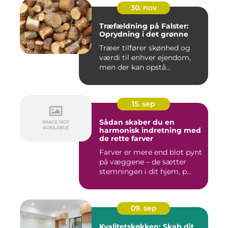
30. nov
Træfældning på Falster:
Oprydning i det grønne
Træer tilfører skønhed og
værdi til enhver ejendom,
men der kan opstå...
15. sep
Sådan skaber du en
harmonisk indretning med
de rette farver
Farver er mere end blot pynt
på væggene – de sætter
stemningen i dit hjem, p...
09. sep
Kvalitetskøkken: Skab dit