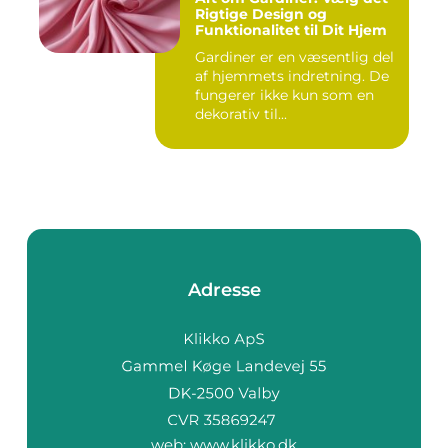
Rigtige Design og
Funktionalitet til Dit Hjem
Gardiner er en væsentlig del
af hjemmets indretning. De
fungerer ikke kun som en
dekorativ til...
Adresse
web:
www.klikko.dk