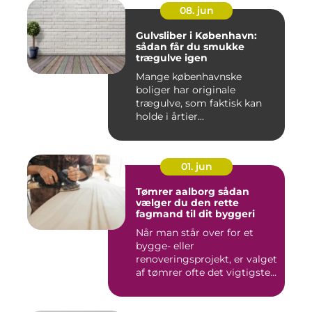
08. jun
Gulvsliber i København:
sådan får du smukke
trægulve igen
Mange københavnske
boliger har originale
trægulve, som faktisk kan
holde i årtier...
01. jun
Tømrer aalborg sådan
vælger du den rette
fagmand til dit byggeri
Når man står over for et
bygge- eller
renoveringsprojekt, er valget
af tømrer ofte det vigtigste
skr...