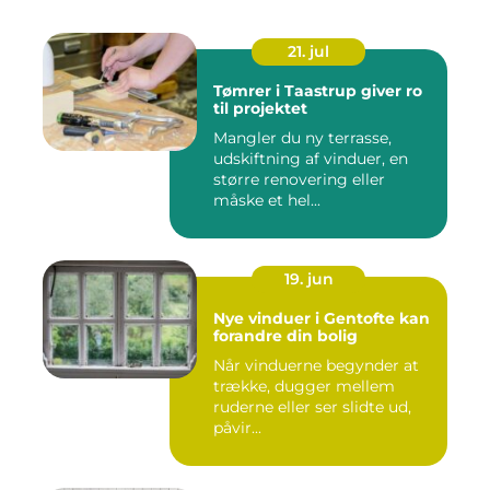
21. jul
Tømrer i Taastrup giver ro
til projektet
Mangler du ny terrasse,
udskiftning af vinduer, en
større renovering eller
måske et hel...
19. jun
Nye vinduer i Gentofte kan
forandre din bolig
Når vinduerne begynder at
trække, dugger mellem
ruderne eller ser slidte ud,
påvir...