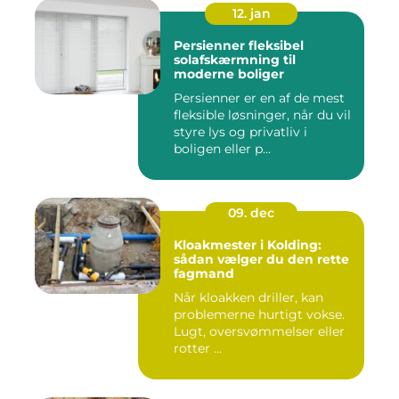
12. jan
Persienner fleksibel
solafskærmning til
moderne boliger
Persienner er en af de mest
fleksible løsninger, når du vil
styre lys og privatliv i
boligen eller p...
09. dec
Kloakmester i Kolding:
sådan vælger du den rette
fagmand
Når kloakken driller, kan
problemerne hurtigt vokse.
Lugt, oversvømmelser eller
rotter ...