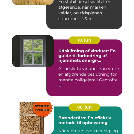
En stabil dieselkvalitet er
afgørende, når marken
kalder, og tidsplanen
strammer. N&ari...
10. jun
Udskiftning af vinduer: En
guide til forbedring af
hjemmets energi-
effektivitet
At udskifte vinduer kan være
en afgørende beslutning for
mange boligejere i Gentofte.
U...
06. jun
Brændetårn: En effektiv
metode til opbevaring
Når vinteren nærmer sig, og