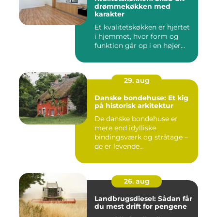
drømmekøkken med
karakter
Et kvalitetskøkken er hjertet
i hjemmet, hvor form og
funktion går op i en højer...
29. aug
Danske bondehuse: Et kig
på historisk arkitektur
De danske bondehuse er
mere end idylliske
bindingsværk og stråtage –
de er levende...
26. aug
Landbrugsdiesel: Sådan får
du mest drift for pengene