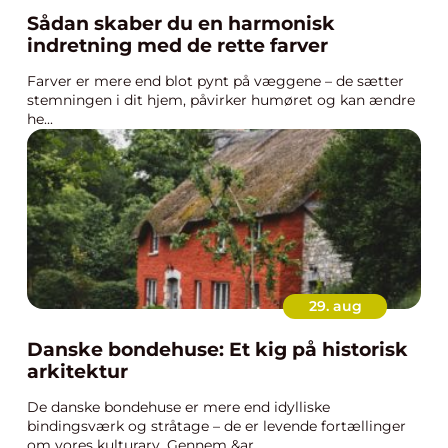
Sådan skaber du en harmonisk
indretning med de rette farver
Farver er mere end blot pynt på væggene – de sætter
stemningen i dit hjem, påvirker humøret og kan ændre
he...
29. aug
Danske bondehuse: Et kig på historisk
arkitektur
De danske bondehuse er mere end idylliske
bindingsværk og stråtage – de er levende fortællinger
om vores kulturarv. Gennem &ar...