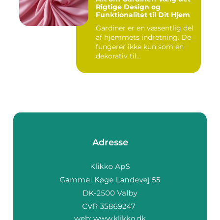
Rigtige Design og
Funktionalitet til Dit Hjem
Gardiner er en væsentlig del
af hjemmets indretning. De
fungerer ikke kun som en
dekorativ til...
Adresse
web:
www.klikko.dk