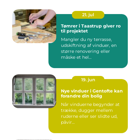
21. jul
Tømrer i Taastrup giver ro
til projektet
Mangler du ny terrasse,
udskiftning af vinduer, en
større renovering eller
måske et hel...
19. jun
Nye vinduer i Gentofte kan
forandre din bolig
Når vinduerne begynder at
trække, dugger mellem
ruderne eller ser slidte ud,
påvir...