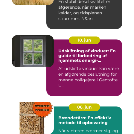
En stabil dieselkvalitet er
afgørende, når marken
kalder, og tidsplanen
strammer. N&ari...
10. jun
Udskiftning af vinduer: En
guide til forbedring af
hjemmets energi-
effektivitet
At udskifte vinduer kan være
en afgørende beslutning for
mange boligejere i Gentofte.
U...
06. jun
Brændetårn: En effektiv
metode til opbevaring
Når vinteren nærmer sig, og