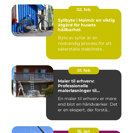
02. feb
Syllbyte i Malmö: en viktig
åtgärd för husets
hållbarhet
Byte av syllar är en
nödvändig process för att
säkerställa stabilitete...
01. feb
Maler til erhverv:
Professionelle
malerløsninger til
virksomheder
En maler til erhverv er mere
end blot en håndværker. Det
er en ekspert, der forstå...
16. jan