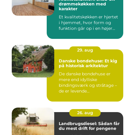
drømmekøkken med
karakter
Et kvalitetskøkken er hjertet
i hjemmet, hvor form og
funktion går op i en højer...
29. aug
Danske bondehuse: Et kig
på historisk arkitektur
De danske bondehuse er
mere end idylliske
bindingsværk og stråtage –
de er levende...
26. aug
Landbrugsdiesel: Sådan får
du mest drift for pengene