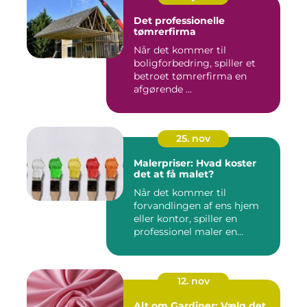
Det professionelle
tømrerfirma
Når det kommer til
boligforbedring, spiller et
betroet tømrerfirma en
afgørende ...
25. nov
Malerpriser: Hvad koster
det at få malet?
Når det kommer til
forvandlingen af ens hjem
eller kontor, spiller en
professionel maler en
afgørend...
12. nov
Alt om Gardiner: Vælg det