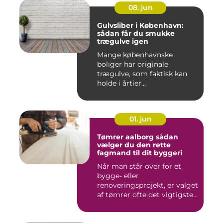
08. jun
Gulvsliber i København:
sådan får du smukke
trægulve igen
Mange københavnske
boliger har originale
trægulve, som faktisk kan
holde i årtier...
01. jun
Tømrer aalborg sådan
vælger du den rette
fagmand til dit byggeri
Når man står over for et
bygge- eller
renoveringsprojekt, er valget
af tømrer ofte det vigtigste
skr...