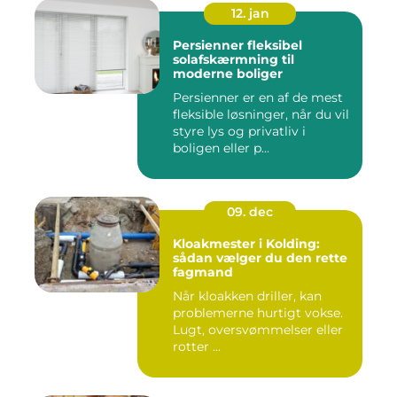
12. jan
Persienner fleksibel
solafskærmning til
moderne boliger
Persienner er en af de mest
fleksible løsninger, når du vil
styre lys og privatliv i
boligen eller p...
09. dec
Kloakmester i Kolding:
sådan vælger du den rette
fagmand
Når kloakken driller, kan
problemerne hurtigt vokse.
Lugt, oversvømmelser eller
rotter ...