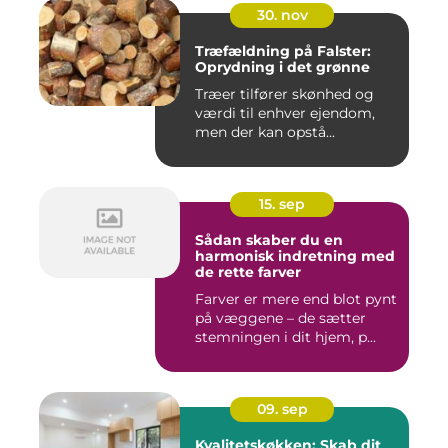
30. nov
Træfældning på Falster:
Oprydning i det grønne
Træer tilfører skønhed og
værdi til enhver ejendom,
men der kan opstå...
15. sep
Sådan skaber du en
harmonisk indretning med
de rette farver
Farver er mere end blot pynt
på væggene – de sætter
stemningen i dit hjem, p...
09. sep
Kvalitetskøkken: Skab dit