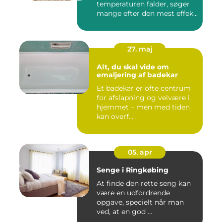
temperaturen falder, søger
mange efter den mest effek...
27. maj
Alt, du skal vide om
emaljering af badekar
Et badekar er ofte centrum
for afslapning og velvære i
hjemmet – men med tiden
kan overf...
05. apr
Senge i Ringkøbing
At finde den rette seng kan
være en udfordrende
opgave, specielt når man
ved, at en god ...