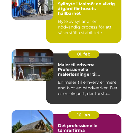
Syllbyte i Malmö: en viktig
åtgärd för husets
hållbarhet
Byte av syllar är en
nödvändig process för att
säkerställa stabilitete...
01. feb
Maler til erhverv:
Professionelle
malerløsninger til
virksomheder
En maler til erhverv er mere
end blot en håndværker. Det
er en ekspert, der forstå...
16. jan
Det professionelle
tømrerfirma