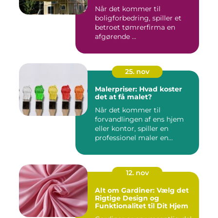
Når det kommer til
boligforbedring, spiller et
betroet tømrerfirma en
afgørende ...
25. nov
Malerpriser: Hvad koster
det at få malet?
Når det kommer til
forvandlingen af ens hjem
eller kontor, spiller en
professionel maler en
afgørend...
12. nov
Alt om Gardiner: Vælg det
Rigtige Design og
Funktionalitet til Dit Hjem