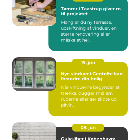
Tømrer i Taastrup giver ro
til projektet
Mangler du ny terrasse,
udskiftning af vinduer, en
større renovering eller
måske et hel...
19. jun
Nye vinduer i Gentofte kan
forandre din bolig
Når vinduerne begynder at
trække, dugger mellem
ruderne eller ser slidte ud,
påvir...
08. jun
Gulvsliber i København: