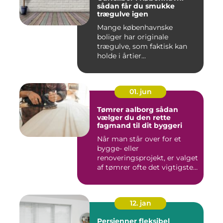
sådan får du smukke
trægulve igen
Mange københavnske
boliger har originale
trægulve, som faktisk kan
holde i årtier...
01. jun
Tømrer aalborg sådan
vælger du den rette
fagmand til dit byggeri
Når man står over for et
bygge- eller
renoveringsprojekt, er valget
af tømrer ofte det vigtigste
skr...
12. jan
Persienner fleksibel