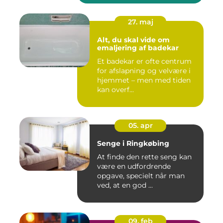
27. maj
Alt, du skal vide om
emaljering af badekar
Et badekar er ofte centrum
for afslapning og velvære i
hjemmet – men med tiden
kan overf...
05. apr
Senge i Ringkøbing
At finde den rette seng kan
være en udfordrende
opgave, specielt når man
ved, at en god ...
09. feb