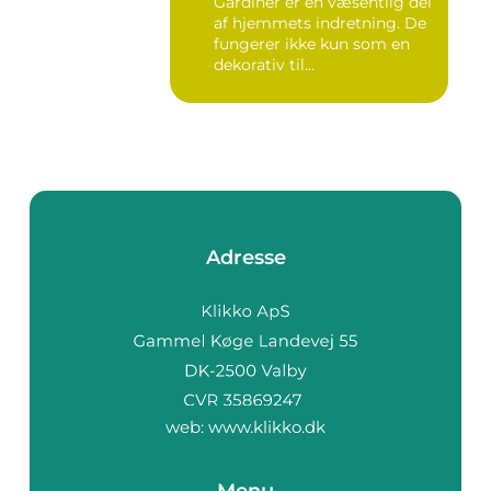
Gardiner er en væsentlig del
af hjemmets indretning. De
fungerer ikke kun som en
dekorativ til...
Adresse
web:
www.klikko.dk
Menu