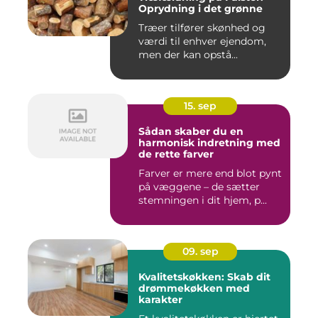
Oprydning i det grønne
Træer tilfører skønhed og
værdi til enhver ejendom,
men der kan opstå...
15. sep
Sådan skaber du en
harmonisk indretning med
de rette farver
Farver er mere end blot pynt
på væggene – de sætter
stemningen i dit hjem, p...
09. sep
Kvalitetskøkken: Skab dit
drømmekøkken med
karakter