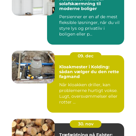
solafskærmning til
moderne boliger
Persienner er en af de mest
fleksible løsninger, når du vil
styre lys og privatliv i
boligen eller p...
09. dec
Kloakmester i Kolding:
sådan vælger du den rette
fagmand
Når kloakken driller, kan
problemerne hurtigt vokse.
Lugt, oversvømmelser eller
rotter ...
30. nov
Træfældning på Falster: