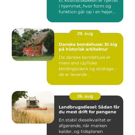
Et kvalitetskøkken er hjertet
i hjemmet, hvor form og
funktion går op i en højer...
29. aug
Danske bondehuse: Et kig
på historisk arkitektur
De danske bondehuse er
mere end idylliske
bindingsværk og stråtage –
de er levende...
26. aug
Landbrugsdiesel: Sådan får
du mest drift for pengene
En stabil dieselkvalitet er
afgørende, når marken
kalder, og tidsplanen